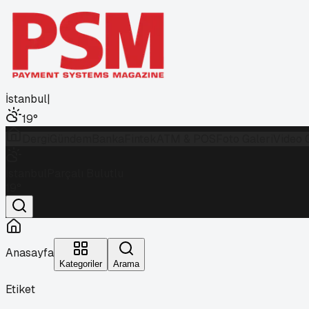
İstanbul
|
19
°
Dergi
Gündem
Banka
Fintek
ATM & POS
Foto Galeri
Video 
İstanbul
Parçalı Bulutlu
19
°
Anasayfa
Kategoriler
Arama
Etiket