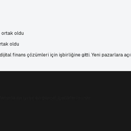
rtak oldu
ital finans çözümleri için işbirliğine gitti. Yeni pazarlara açı
anında en iyi ve en güncel içerikleri sunar.