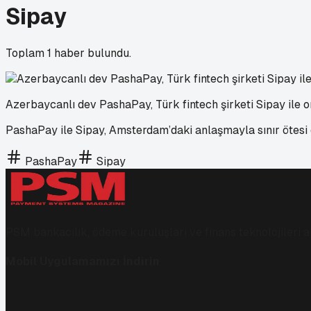
Sipay
Toplam
1
haber bulundu.
Azerbaycanlı dev PashaPay, Türk fintech şirketi Sipay ile o
PashaPay ile Sipay, Amsterdam’daki anlaşmayla sınır ötesi dij
PashaPay
Sipay
PSM bankacılık, ödeme kuruluşları ve finans teknolojileri al
Mobil Uygulamamızı İndirin