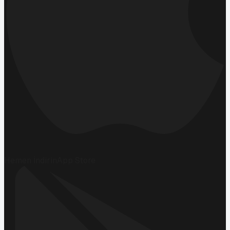
Hemen İndirin
App Store