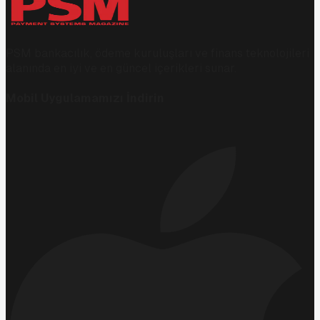
PSM bankacılık, ödeme kuruluşları ve finans teknolojileri
alanında en iyi ve en güncel içerikleri sunar.
Mobil Uygulamamızı İndirin