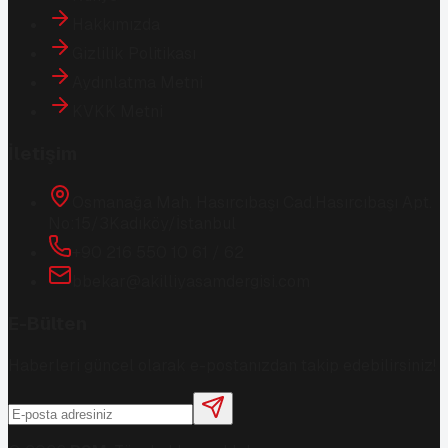
Hakkımızda
Gizlilik Politikası
Aydınlatma Metni
KVKK Metni
İletişim
Osmanağa Mah. Hasırcıbaşı Cad.
Hasırcıbaşı Apt.
No:15/3
Kadıköy/İstanbul
+90 216 550 10 61 / 62
bbekar@akilliyasamdergisi.com
E-Bülten
Haberleri güncel olarak e-postanızdan takip edebilirsiniz!