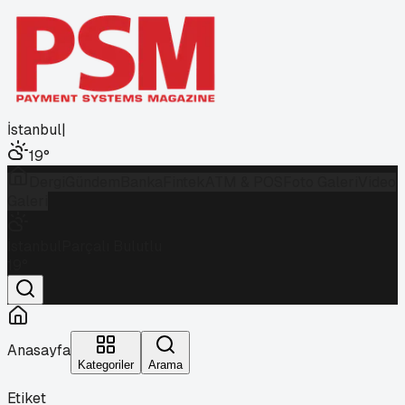
İstanbul
|
19
°
Dergi
Gündem
Banka
Fintek
ATM & POS
Foto Galeri
Video
Galeri
İstanbul
Parçalı Bulutlu
19
°
Anasayfa
Kategoriler
Arama
Etiket