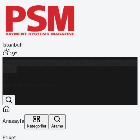
İstanbul
|
19
°
Dergi
Gündem
Banka
Fintek
ATM & POS
Foto Galeri
Video
Galeri
İstanbul
Parçalı Bulutlu
19
°
Anasayfa
Kategoriler
Arama
Etiket