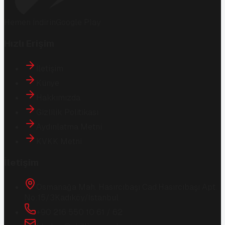
Hemen İndirin
Google Play
Hızlı Erişim
İletişim
Künye
Hakkımızda
Gizlilik Politikası
Aydınlatma Metni
KVKK Metni
İletişim
Osmanağa Mah. Hasırcıbaşı Cad.
Hasırcıbaşı Apt.
No:15/3
Kadıköy/İstanbul
+90 216 550 10 61 / 62