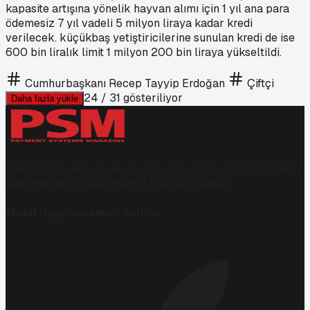
kapasite artışına yönelik hayvan alımı için 1 yıl ana para
ödemesiz 7 yıl vadeli 5 milyon liraya kadar kredi
verilecek. küçükbaş yetiştiricilerine sunulan kredi de ise
600 bin liralık limit 1 milyon 200 bin liraya yükseltildi.
Cumhurbaşkanı Recep Tayyip Erdoğan
Çiftçi
24
/
31
gösteriliyor
Daha fazla yükle
PSM bankacılık, ödeme kuruluşları ve finans teknolojileri
alanında en iyi ve en güncel içerikleri sunar.
Mobil Uygulamamızı İndirin