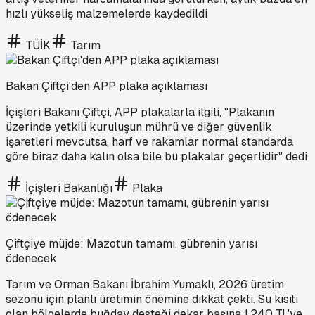
hızlı yükseliş malzemelerde kaydedildi
TÜİK
Tarım
Bakan Çiftçi'den APP plaka açıklaması
İçişleri Bakanı Çiftçi, APP plakalarla ilgili, "Plakanın
üzerinde yetkili kuruluşun mührü ve diğer güvenlik
işaretleri mevcutsa, harf ve rakamlar normal standarda
göre biraz daha kalın olsa bile bu plakalar geçerlidir" dedi
İçişleri Bakanlığı
Plaka
Çiftçiye müjde: Mazotun tamamı, gübrenin yarısı
ödenecek
Tarım ve Orman Bakanı İbrahim Yumaklı, 2026 üretim
sezonu için planlı üretimin önemine dikkat çekti. Su kısıtı
olan bölgelerde buğday desteği dekar başına 1.240 TL'ye