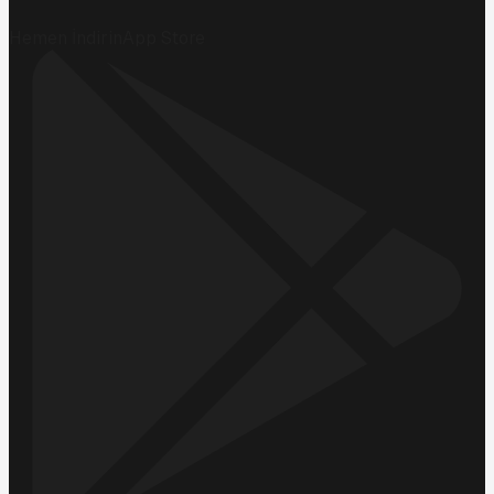
Hemen İndirin
App Store