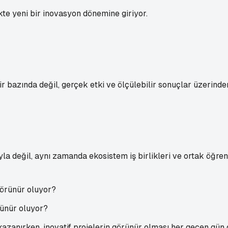
ikte yeni bir inovasyon dönemine giriyor.
r bazında değil, gerçek etki ve ölçülebilir sonuçlar üzerinden
yla değil, aynı zamanda ekosistem iş birlikleri ve ortak öğre
rünür oluyor?
azanırken, inovatif projelerin görünür olması her geçen gün d