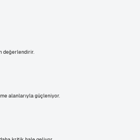
 değerlendirir.
nme alanlarıyla güçleniyor.
aha kritik hale geliyor.