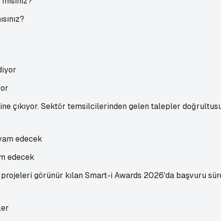
ısınız?
yor
ne çıkıyor. Sektör temsilcilerinden gelen talepler doğrultusun
am edecek
ı projeleri görünür kılan Smart-i Awards 2026'da başvuru sü