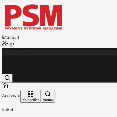
İstanbul
|
19
°
Dergi
Gündem
Banka
Fintek
ATM & POS
Foto Galeri
Video 
İstanbul
Parçalı Bulutlu
19
°
Anasayfa
Kategoriler
Arama
Etiket