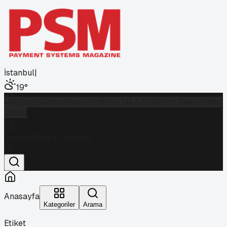
İstanbul
|
19
°
Dergi
Gündem
Banka
Fintek
ATM & POS
Foto Galeri
Video
Galeri
İstanbul
Parçalı Bulutlu
19
°
Anasayfa
Kategoriler
Arama
Etiket