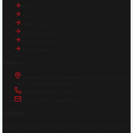
İletişim
Künye
Hakkımızda
Gizlilik Politikası
Aydınlatma Metni
KVKK Metni
İletişim
Osmanağa Mah. Hasırcıbaşı Cad.
Hasırcıbaşı Apt.
No:15/3
Kadıköy/İstanbul
+90 216 550 10 61 / 62
bbekar@akilliyasamdergisi.com
E-Bülten
Haberleri güncel olarak e-postanızdan takip edebilirsiniz!