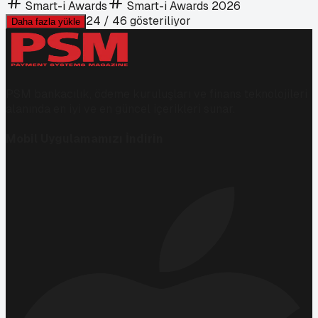
Smart-i Awards
Smart-i Awards 2026
24
/
46
gösteriliyor
Daha fazla yükle
PSM bankacılık, ödeme kuruluşları ve finans teknolojileri
alanında en iyi ve en güncel içerikleri sunar.
Mobil Uygulamamızı İndirin