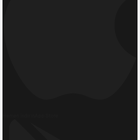
Hemen İndirin
App Store