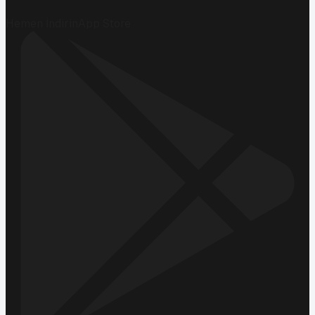
Hemen İndirin
App Store