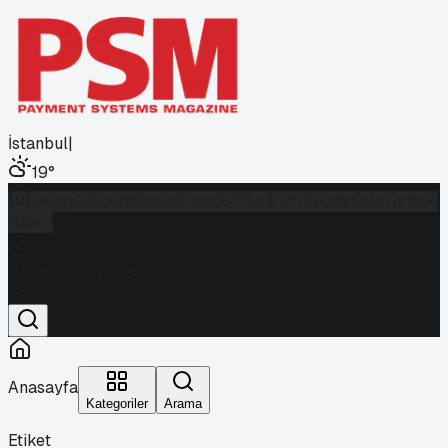
İstanbul
|
19
°
Dergi
Gündem
Banka
Fintek
ATM & POS
Foto Galeri
Video
Galeri
İstanbul
Parçalı Bulutlu
19
°
Anasayfa
Kategoriler
Arama
Etiket