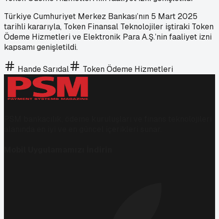
Türkiye Cumhuriyet Merkez Bankası’nın 5 Mart 2025
tarihli kararıyla, Token Finansal Teknolojiler iştiraki Token
Ödeme Hizmetleri ve Elektronik Para A.Ş.’nin faaliyet izni
kapsamı genişletildi.
Hande Sarıdal
Token Ödeme Hizmetleri
PSM bankacılık, ödeme kuruluşları ve finans teknolojileri
alanında en iyi ve en güncel içerikleri sunar.
Mobil Uygulamamızı İndirin