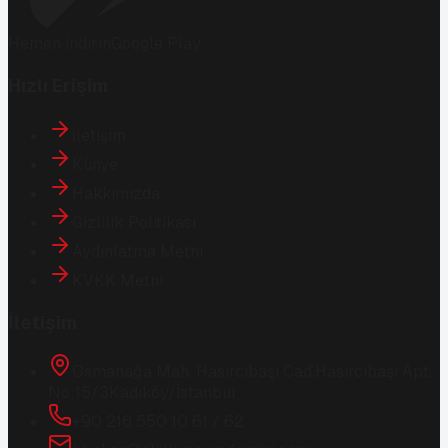
Hemen İndirin
Google Play
Hızlı Erişim
İletişim
Künye
Hakkımızda
Gizlilik Politikası
Aydınlatma Metni
KVKK Metni
İletişim
Osmanağa Mah. Hasırcıbaşı Cad.
Hasırcıbaşı Apt.
No:15/3
Kadıköy/İstanbul
+90 216 550 10 61 / 62