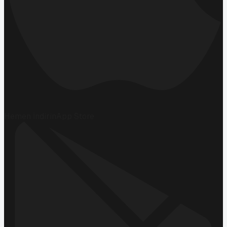
Hemen İndirin
App Store