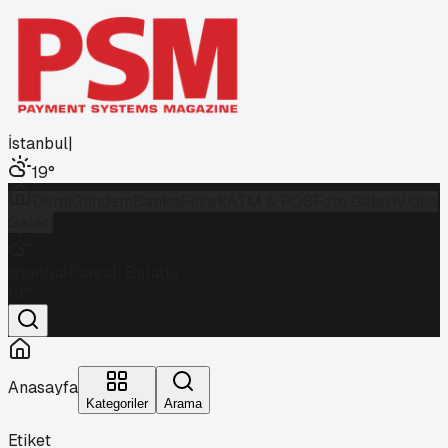
İstanbul
|
19
°
Dergi
Gündem
Banka
Fintek
ATM & POS
Foto Galeri
Video
Galeri
İstanbul
Parçalı Bulutlu
19
°
Anasayfa
Kategoriler
Arama
Etiket