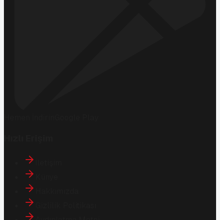
Hemen İndirin
Google Play
Hızlı Erişim
İletişim
Künye
Hakkımızda
Gizlilik Politikası
Aydınlatma Metni