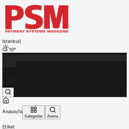
İstanbul
|
19
°
Dergi
Gündem
Banka
Fintek
ATM & POS
Foto Galeri
Video
Galeri
İstanbul
Parçalı Bulutlu
19
°
Anasayfa
Kategoriler
Arama
Etiket