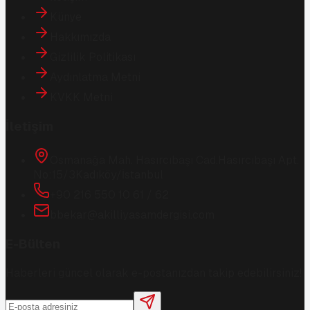
Künye
Hakkımızda
Gizlilik Politikası
Aydınlatma Metni
KVKK Metni
İletişim
Osmanağa Mah. Hasırcıbaşı Cad.
Hasırcıbaşı Apt.
No:15/3
Kadıköy/İstanbul
+90 216 550 10 61 / 62
bbekar@akilliyasamdergisi.com
E-Bülten
Haberleri güncel olarak e-postanızdan takip edebilirsiniz!