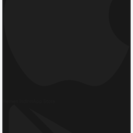
Hemen İndirin
App Store