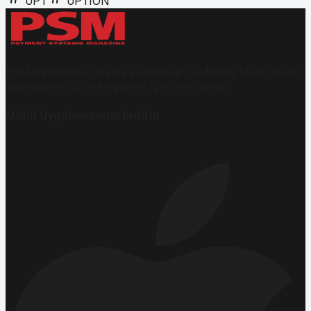
UPT
UPTION
PSM bankacılık, ödeme kuruluşları ve finans teknolojileri
alanında en iyi ve en güncel içerikleri sunar.
Mobil Uygulamamızı İndirin