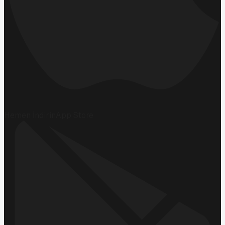
Hemen İndirin
App Store