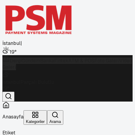
İstanbul
|
19
°
Dergi
Gündem
Banka
Fintek
ATM & POS
Foto Galeri
Video
Galeri
İstanbul
Parçalı Bulutlu
19
°
Anasayfa
Kategoriler
Arama
Etiket