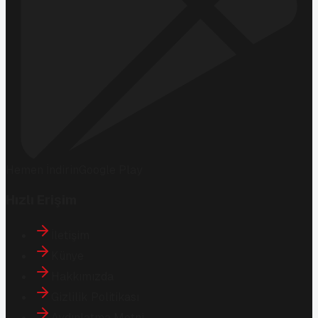
Hemen İndirin
Google Play
Hızlı Erişim
İletişim
Künye
Hakkımızda
Gizlilik Politikası
Aydınlatma Metni