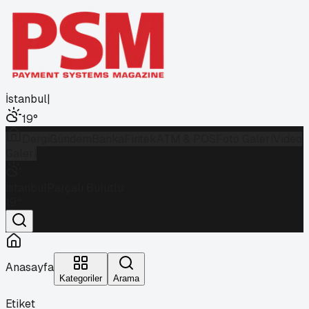
İstanbul
|
19
°
Dergi
Gündem
Banka
Fintek
ATM & POS
Foto Galeri
Video
Galeri
İstanbul
Parçalı Bulutlu
19
°
Anasayfa
Kategoriler
Arama
Etiket