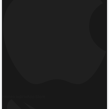
Hemen İndirin
App Store