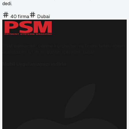
dedi.
40 firma
Dubai
PSM bankacılık, ödeme kuruluşları ve finans teknolojileri
alanında en iyi ve en güncel içerikleri sunar.
Mobil Uygulamamızı İndirin