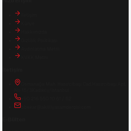
Hızlı Erişim
İletişim
Künye
Hakkımızda
Gizlilik Politikası
Aydınlatma Metni
KVKK Metni
İletişim
Osmanağa Mah. Hasırcıbaşı Cad.
Hasırcıbaşı Apt.
No:15/3
Kadıköy/İstanbul
+90 216 550 10 61 / 62
bbekar@akilliyasamdergisi.com
E-Bülten