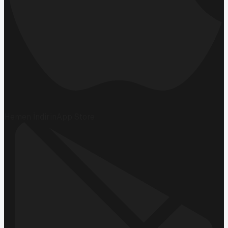
Hemen İndirin
App Store