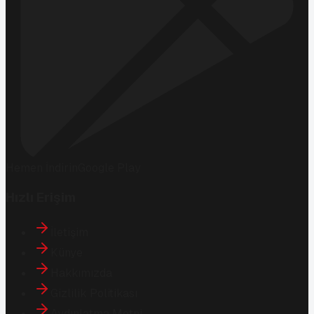
Hemen İndirin
Google Play
Hızlı Erişim
İletişim
Künye
Hakkımızda
Gizlilik Politikası
Aydınlatma Metni