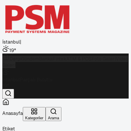
İstanbul
|
19
°
Dergi
Gündem
Banka
Fintek
ATM & POS
Foto Galeri
Video
Galeri
İstanbul
Parçalı Bulutlu
19
°
Anasayfa
Kategoriler
Arama
Etiket