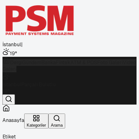
İstanbul
|
19
°
Dergi
Gündem
Banka
Fintek
ATM & POS
Foto Galeri
Video
Galeri
İstanbul
Parçalı Bulutlu
19
°
Anasayfa
Kategoriler
Arama
Etiket