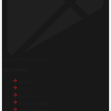
Hemen İndirin
Google Play
Hızlı Erişim
İletişim
Künye
Hakkımızda
Gizlilik Politikası
Aydınlatma Metni