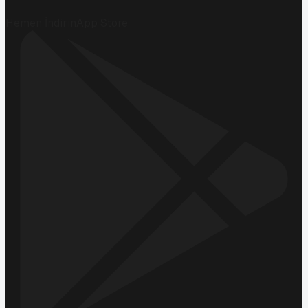
Hemen İndirin
App Store