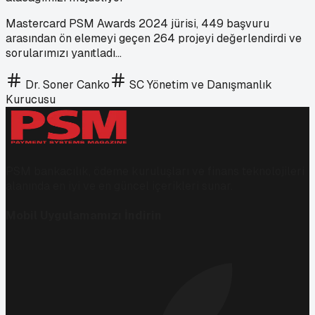
Mastercard PSM Awards 2024 jürisi, 449 başvuru
arasından ön elemeyi geçen 264 projeyi değerlendirdi ve
sorularımızı yanıtladı…
Dr. Soner Canko
SC Yönetim ve Danışmanlık
Kurucusu
PSM bankacılık, ödeme kuruluşları ve finans teknolojileri
alanında en iyi ve en güncel içerikleri sunar.
Mobil Uygulamamızı İndirin