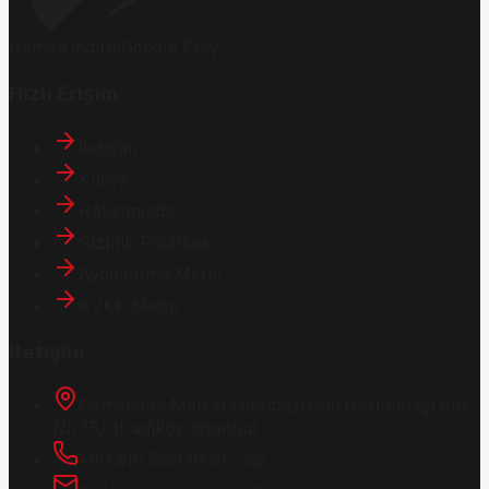
Hemen İndirin
Google Play
Hızlı Erişim
İletişim
Künye
Hakkımızda
Gizlilik Politikası
Aydınlatma Metni
KVKK Metni
İletişim
Osmanağa Mah. Hasırcıbaşı Cad.
Hasırcıbaşı Apt.
No:15/3
Kadıköy/İstanbul
+90 216 550 10 61 / 62