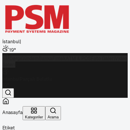
İstanbul
|
19
°
Dergi
Gündem
Banka
Fintek
ATM & POS
Foto Galeri
Video
Galeri
İstanbul
Parçalı Bulutlu
19
°
Anasayfa
Kategoriler
Arama
Etiket