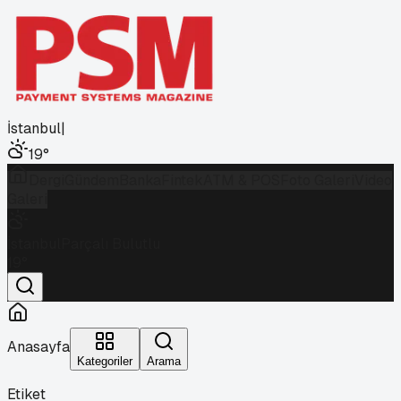
İstanbul
|
19
°
Dergi
Gündem
Banka
Fintek
ATM & POS
Foto Galeri
Video
Galeri
İstanbul
Parçalı Bulutlu
19
°
Anasayfa
Kategoriler
Arama
Etiket