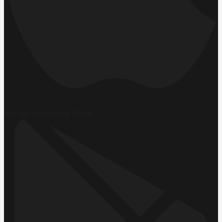
Hemen İndirin
App Store