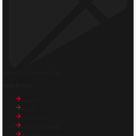
Hemen İndirin
Google Play
Hızlı Erişim
İletişim
Künye
Hakkımızda
Gizlilik Politikası
Aydınlatma Metni