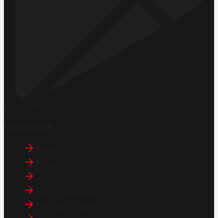
Hemen İndirin
Google Play
Hızlı Erişim
İletişim
Künye
Hakkımızda
Gizlilik Politikası
Aydınlatma Metni