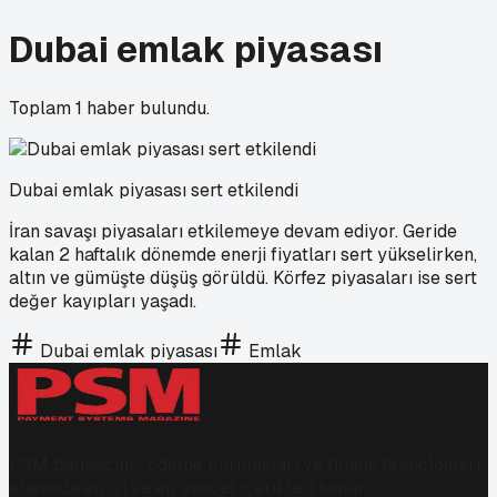
Dubai emlak piyasası
Toplam
1
haber bulundu.
Dubai emlak piyasası sert etkilendi
İran savaşı piyasaları etkilemeye devam ediyor. Geride
kalan 2 haftalık dönemde enerji fiyatları sert yükselirken,
altın ve gümüşte düşüş görüldü. Körfez piyasaları ise sert
değer kayıpları yaşadı.
Dubai emlak piyasası
Emlak
PSM bankacılık, ödeme kuruluşları ve finans teknolojileri
alanında en iyi ve en güncel içerikleri sunar.