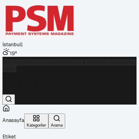
İstanbul
|
19
°
Dergi
Gündem
Banka
Fintek
ATM & POS
Foto Galeri
Video
Galeri
İstanbul
Parçalı Bulutlu
19
°
Anasayfa
Kategoriler
Arama
Etiket