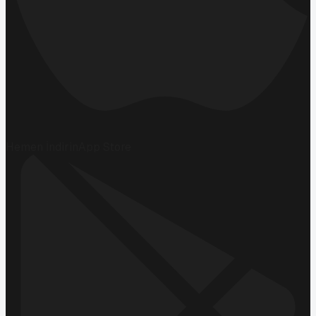
Hemen İndirin
App Store