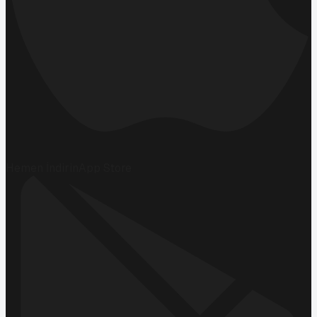
Hemen İndirin
App Store