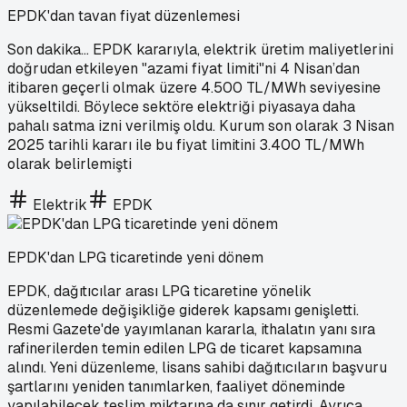
EPDK'dan tavan fiyat düzenlemesi
Son dakika... EPDK kararıyla, elektrik üretim maliyetlerini
doğrudan etkileyen "azami fiyat limiti"ni 4 Nisan’dan
itibaren geçerli olmak üzere 4.500 TL/MWh seviyesine
yükseltildi. Böylece sektöre elektriği piyasaya daha
pahalı satma izni verilmiş oldu. Kurum son olarak 3 Nisan
2025 tarihli kararı ile bu fiyat limitini 3.400 TL/MWh
olarak belirlemişti
Elektrik
EPDK
EPDK'dan LPG ticaretinde yeni dönem
EPDK, dağıtıcılar arası LPG ticaretine yönelik
düzenlemede değişikliğe giderek kapsamı genişletti.
Resmi Gazete'de yayımlanan kararla, ithalatın yanı sıra
rafinerilerden temin edilen LPG de ticaret kapsamına
alındı. Yeni düzenleme, lisans sahibi dağıtıcıların başvuru
şartlarını yeniden tanımlarken, faaliyet döneminde
yapılabilecek teslim miktarına da sınır getirdi. Ayrıca