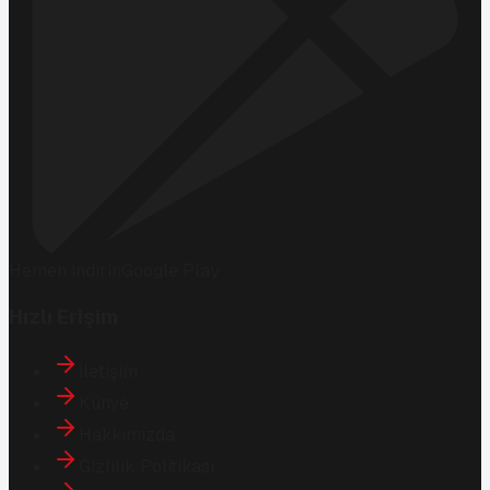
Hemen İndirin
Google Play
Hızlı Erişim
İletişim
Künye
Hakkımızda
Gizlilik Politikası