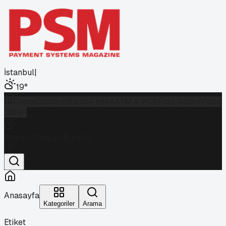
İstanbul
|
19
°
Dergi
Gündem
Banka
Fintek
ATM & POS
Foto Galeri
Video
Galeri
İstanbul
Parçalı Bulutlu
19
°
Anasayfa
Kategoriler
Arama
Etiket