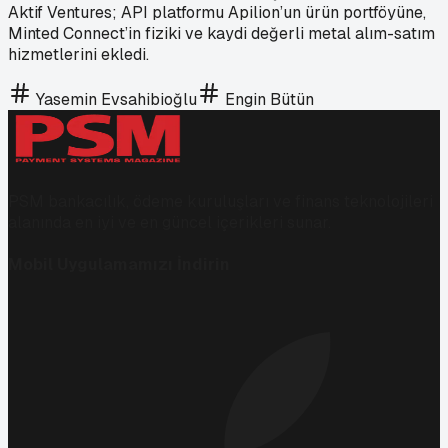
Aktif Ventures; API platformu Apilion’un ürün portföyüne,
Minted Connect’in fiziki ve kaydi değerli metal alım-satım
hizmetlerini ekledi.
Yasemin Evsahibioğlu
Engin Bütün
PSM bankacılık, ödeme kuruluşları ve finans teknolojileri
alanında en iyi ve en güncel içerikleri sunar.
Mobil Uygulamamızı İndirin