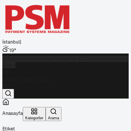
İstanbul
|
19
°
Dergi
Gündem
Banka
Fintek
ATM & POS
Foto Galeri
Video
Galeri
İstanbul
Parçalı Bulutlu
19
°
Anasayfa
Kategoriler
Arama
Etiket