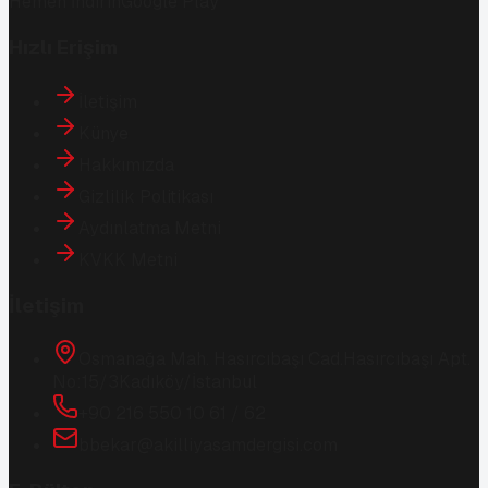
Hemen İndirin
Google Play
Hızlı Erişim
İletişim
Künye
Hakkımızda
Gizlilik Politikası
Aydınlatma Metni
KVKK Metni
İletişim
Osmanağa Mah. Hasırcıbaşı Cad.
Hasırcıbaşı Apt.
No:15/3
Kadıköy/İstanbul
+90 216 550 10 61 / 62
bbekar@akilliyasamdergisi.com