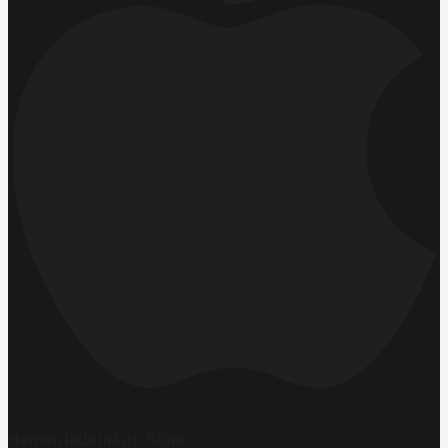
Hemen İndirin
App Store