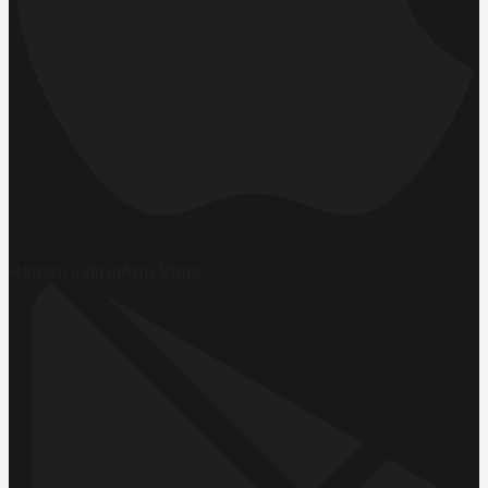
Hemen İndirin
App Store