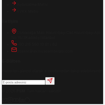
Aydınlatma Metni
KVKK Metni
İletişim
Osmanağa Mah. Hasırcıbaşı Cad.
Hasırcıbaşı Apt.
No:15/3
Kadıköy/İstanbul
+90 216 550 10 61 / 62
bbekar@akilliyasamdergisi.com
E-Bülten
Haberleri güncel olarak e-postanızdan takip edebilirsiniz!
©
2026
PSM
. Tüm hakları saklıdır.