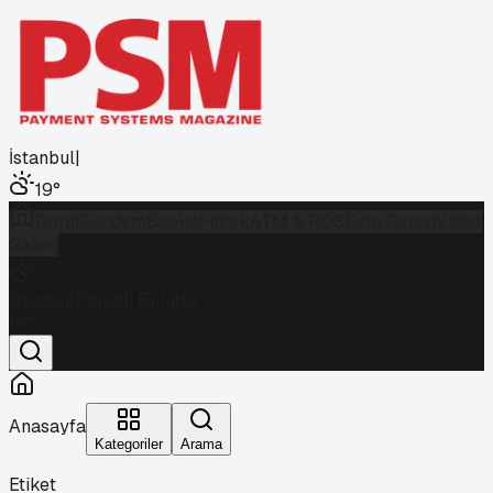
İstanbul
|
19
°
Dergi
Gündem
Banka
Fintek
ATM & POS
Foto Galeri
Video
Galeri
İstanbul
Parçalı Bulutlu
19
°
Anasayfa
Kategoriler
Arama
Etiket