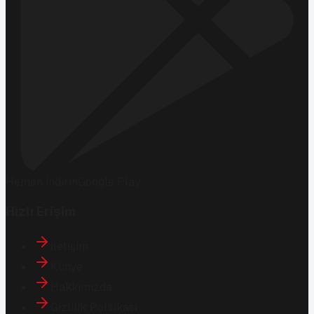
Hemen İndirin
Google Play
Hızlı Erişim
İletişim
Künye
Hakkımızda
Gizlilik Politikası