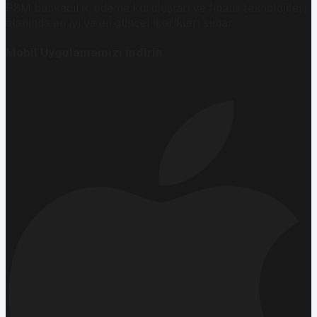
PSM bankacılık, ödeme kuruluşları ve finans teknolojileri
alanında en iyi ve en güncel içerikleri sunar.
Mobil Uygulamamızı İndirin