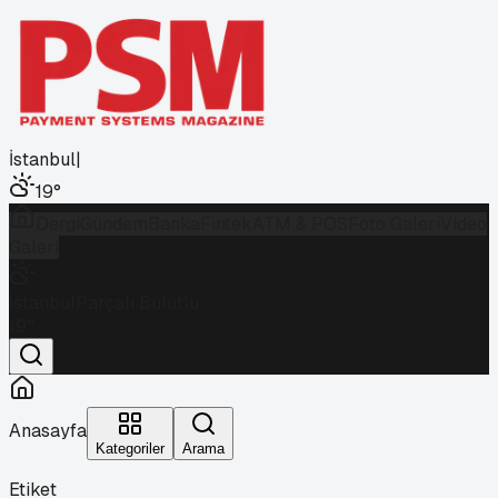
İstanbul
|
19
°
Dergi
Gündem
Banka
Fintek
ATM & POS
Foto Galeri
Video
Galeri
İstanbul
Parçalı Bulutlu
19
°
Anasayfa
Kategoriler
Arama
Etiket