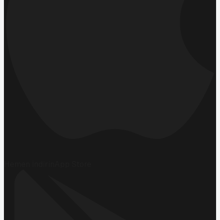
Hemen İndirin
App Store