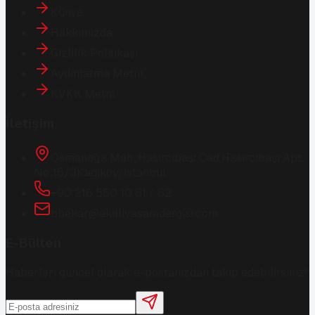
Künye
Hakkımızda
Gizlilik Politikası
Aydınlatma Metni
KVKK Metni
İletişim
Osmanağa Mah. Hasırcıbaşı Cad.
Hasırcıbaşı Apt.
No:15/3
Kadıköy/İstanbul
+90 216 550 10 61 / 62
bbekar@akilliyasamdergisi.com
E-Bülten
Haberleri güncel olarak e-postanızdan takip edebilirsiniz!