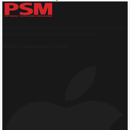
PSM bankacılık, ödeme kuruluşları ve finans teknolojileri
alanında en iyi ve en güncel içerikleri sunar.
Mobil Uygulamamızı İndirin