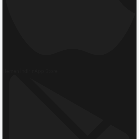
Hemen İndirin
App Store