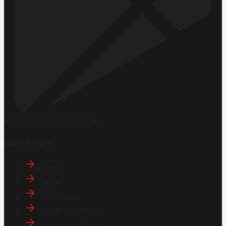
Hemen İndirin
Google Play
Hızlı Erişim
İletişim
Künye
Hakkımızda
Gizlilik Politikası
Aydınlatma Metni