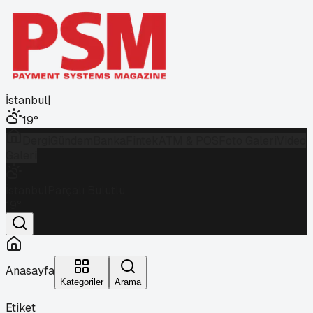
İstanbul
|
19
°
Dergi
Gündem
Banka
Fintek
ATM & POS
Foto Galeri
Video
Galeri
İstanbul
Parçalı Bulutlu
19
°
Anasayfa
Kategoriler
Arama
Etiket