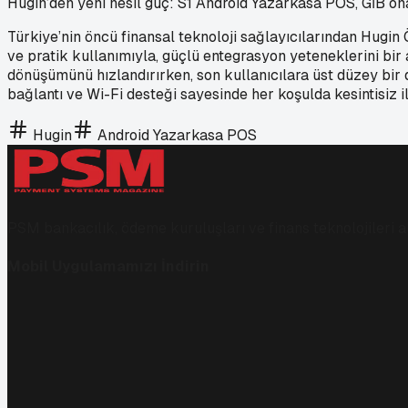
Hugin’den yeni nesil güç: S1 Android Yazarkasa POS, GİB ona
Türkiye’nin öncü finansal teknoloji sağlayıcılarından Hugin Ö
ve pratik kullanımıyla, güçlü entegrasyon yeteneklerini bir ar
dönüşümünü hızlandırırken, son kullanıcılara üst düzey bir 
bağlantı ve Wi-Fi desteği sayesinde her koşulda kesintisiz il
Hugin
Android Yazarkasa POS
PSM bankacılık, ödeme kuruluşları ve finans teknolojileri al
Mobil Uygulamamızı İndirin