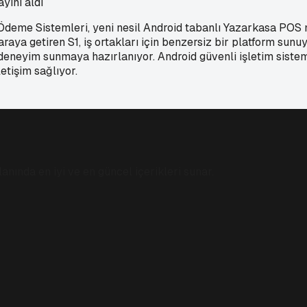
yını aldı
deme Sistemleri, yeni nesil Android tabanlı Yazarkasa POS mode
aya getiren S1, iş ortakları için benzersiz bir platform sunuyo
deneyim sunmaya hazırlanıyor. Android güvenli işletim sistemi
etişim sağlıyor.
anında en iyi ve en güncel içerikleri sunar.