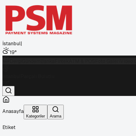
İstanbul
|
19
°
Dergi
Gündem
Banka
Fintek
ATM & POS
Foto Galeri
Video 
İstanbul
Parçalı Bulutlu
19
°
Anasayfa
Kategoriler
Arama
Etiket