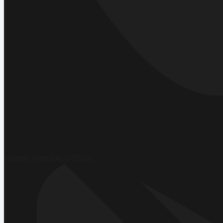
Hemen İndirin
App Store