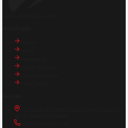
Hemen İndirin
Google Play
Hızlı Erişim
İletişim
Künye
Hakkımızda
Gizlilik Politikası
Aydınlatma Metni
KVKK Metni
İletişim
Osmanağa Mah. Hasırcıbaşı Cad.
Hasırcıbaşı Apt.
No:15/3
Kadıköy/İstanbul
+90 216 550 10 61 / 62