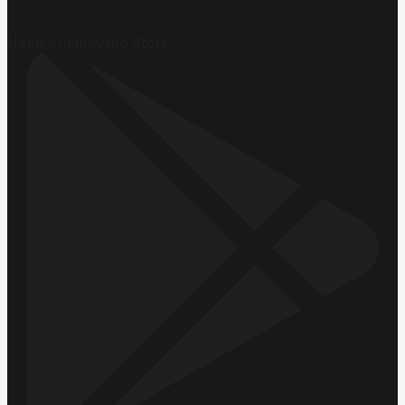
Hemen İndirin
App Store