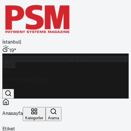
İstanbul
|
19
°
Dergi
Gündem
Banka
Fintek
ATM & POS
Foto Galeri
Video
Galeri
İstanbul
Parçalı Bulutlu
19
°
Anasayfa
Kategoriler
Arama
Etiket