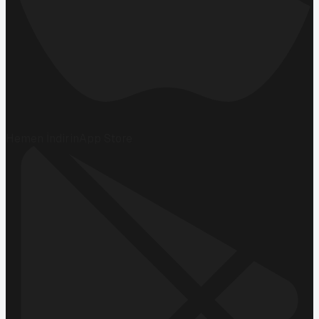
Hemen İndirin
App Store