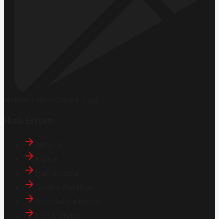
Hemen İndirin
Google Play
Hızlı Erişim
İletişim
Künye
Hakkımızda
Gizlilik Politikası
Aydınlatma Metni
KVKK Metni