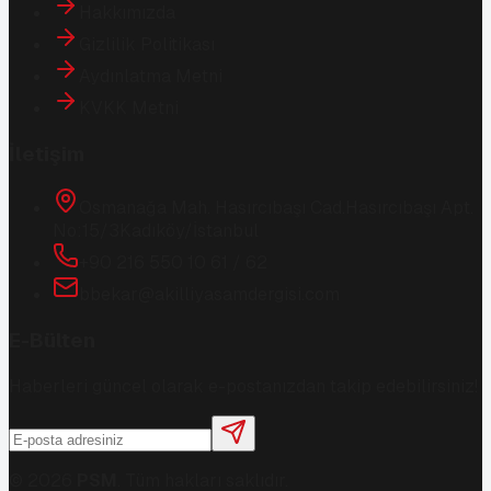
Hakkımızda
Gizlilik Politikası
Aydınlatma Metni
KVKK Metni
İletişim
Osmanağa Mah. Hasırcıbaşı Cad.
Hasırcıbaşı Apt.
No:15/3
Kadıköy/İstanbul
+90 216 550 10 61 / 62
bbekar@akilliyasamdergisi.com
E-Bülten
Haberleri güncel olarak e-postanızdan takip edebilirsiniz!
©
2026
PSM
. Tüm hakları saklıdır.