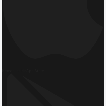
Hemen İndirin
App Store