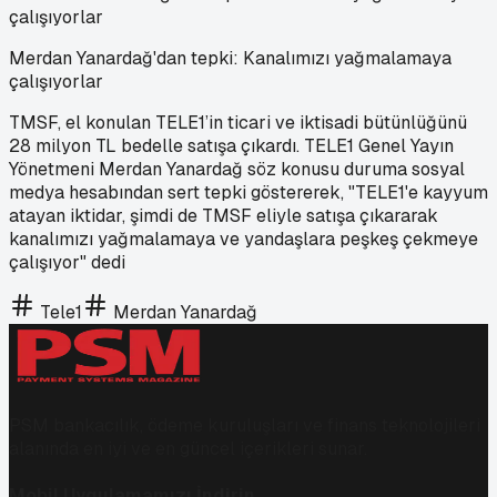
Merdan Yanardağ'dan tepki: Kanalımızı yağmalamaya
çalışıyorlar
TMSF, el konulan TELE1’in ticari ve iktisadi bütünlüğünü
28 milyon TL bedelle satışa çıkardı. TELE1 Genel Yayın
Yönetmeni Merdan Yanardağ söz konusu duruma sosyal
medya hesabından sert tepki göstererek, "TELE1'e kayyum
atayan iktidar, şimdi de TMSF eliyle satışa çıkararak
kanalımızı yağmalamaya ve yandaşlara peşkeş çekmeye
çalışıyor" dedi
Tele1
Merdan Yanardağ
PSM bankacılık, ödeme kuruluşları ve finans teknolojileri
alanında en iyi ve en güncel içerikleri sunar.
Mobil Uygulamamızı İndirin