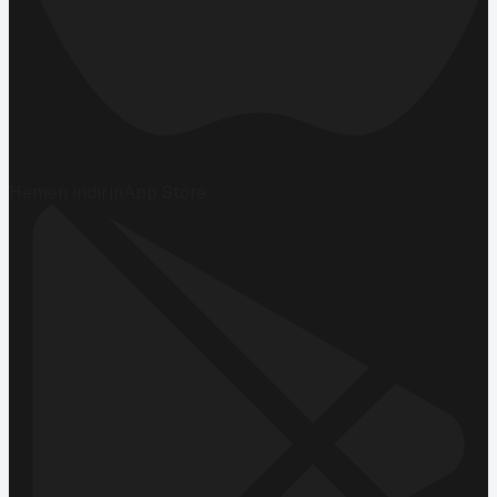
Hemen İndirin
App Store