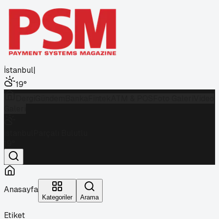
İstanbul
|
19
°
Dergi
Gündem
Banka
Fintek
ATM & POS
Foto Galeri
Video
Galeri
İstanbul
Parçalı Bulutlu
19
°
Anasayfa
Kategoriler
Arama
Etiket