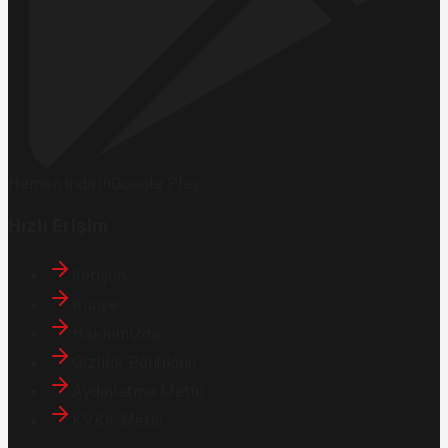
Hemen İndirin
Google Play
Hızlı Erişim
İletişim
Künye
Hakkımızda
Gizlilik Politikası
Aydınlatma Metni
KVKK Metni