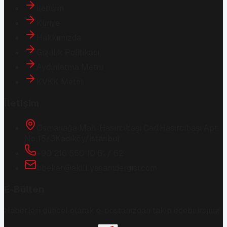
İletişim
Künye
Hakkımızda
Gizlilik Politikası
Aydınlatma Metni
KVKK Metni
İletişim
Osmanağa Mah. Hasırcıbaşı Cad.
Hasırcıbaşı Apt.
No:15/3
Kadıköy/İstanbul
+90 216 550 10 61 / 62
bbekar@akilliyasamdergisi.com
E-Bülten
Haberleri güncel olarak e-postanızdan takip edebilirsiniz!