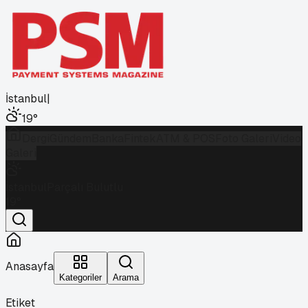
İstanbul
|
19
°
Dergi
Gündem
Banka
Fintek
ATM & POS
Foto Galeri
Video
Galeri
İstanbul
Parçalı Bulutlu
19
°
Anasayfa
Kategoriler
Arama
Etiket