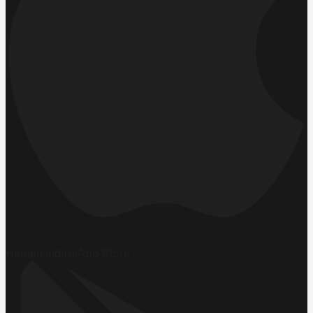
Hemen İndirin
App Store