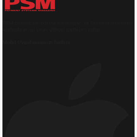
PSM bankacılık, ödeme kuruluşları ve finans teknolojileri
alanında en iyi ve en güncel içerikleri sunar.
Mobil Uygulamamızı İndirin