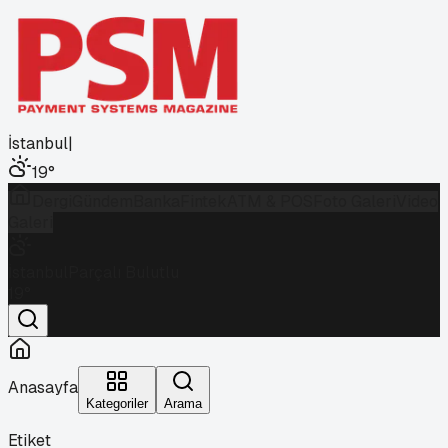
İstanbul
|
19
°
Dergi
Gündem
Banka
Fintek
ATM & POS
Foto Galeri
Video
Galeri
İstanbul
Parçalı Bulutlu
19
°
Anasayfa
Kategoriler
Arama
Etiket