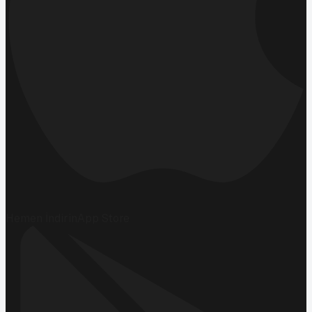
Hemen İndirin
App Store