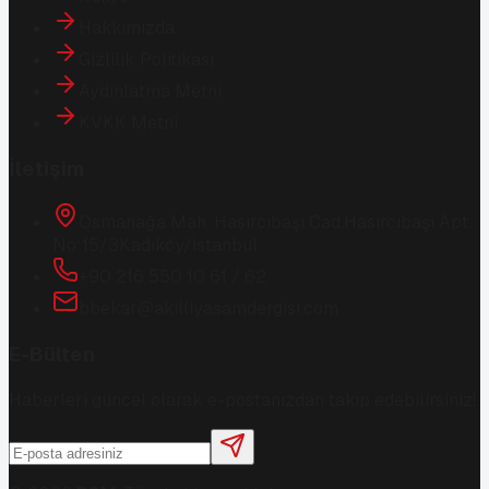
Hakkımızda
Gizlilik Politikası
Aydınlatma Metni
KVKK Metni
İletişim
Osmanağa Mah. Hasırcıbaşı Cad.
Hasırcıbaşı Apt.
No:15/3
Kadıköy/İstanbul
+90 216 550 10 61 / 62
bbekar@akilliyasamdergisi.com
E-Bülten
Haberleri güncel olarak e-postanızdan takip edebilirsiniz!