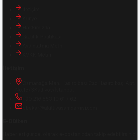
İletişim
Künye
Hakkımızda
Gizlilik Politikası
Aydınlatma Metni
KVKK Metni
İletişim
Osmanağa Mah. Hasırcıbaşı Cad.
Hasırcıbaşı Apt.
No:15/3
Kadıköy/İstanbul
+90 216 550 10 61 / 62
bbekar@akilliyasamdergisi.com
E-Bülten
Haberleri güncel olarak e-postanızdan takip edebilirsiniz!