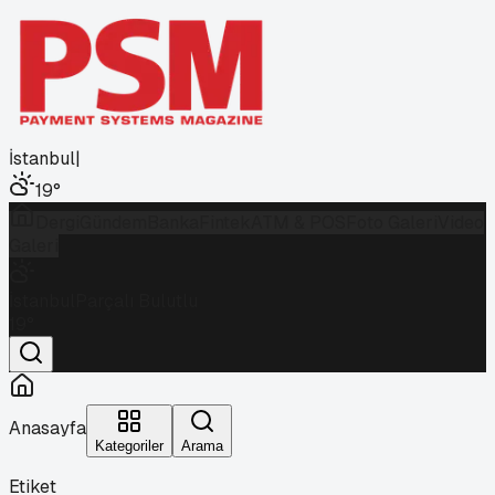
İstanbul
|
19
°
Dergi
Gündem
Banka
Fintek
ATM & POS
Foto Galeri
Video
Galeri
İstanbul
Parçalı Bulutlu
19
°
Anasayfa
Kategoriler
Arama
Etiket