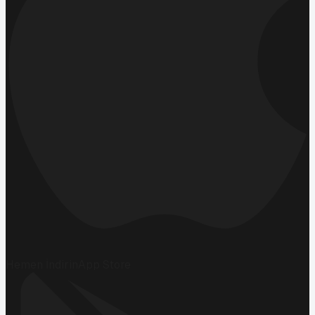
Hemen İndirin
App Store