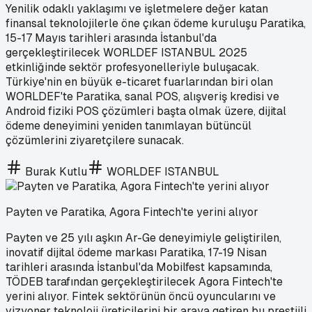
Yenilik odaklı yaklaşımı ve işletmelere değer katan
finansal teknolojilerle öne çıkan ödeme kuruluşu Paratika,
15-17 Mayıs tarihleri arasında İstanbul'da
gerçekleştirilecek WORLDEF ISTANBUL 2025
etkinliğinde sektör profesyonelleriyle buluşacak.
Türkiye'nin en büyük e-ticaret fuarlarından biri olan
WORLDEF'te Paratika, sanal POS, alışveriş kredisi ve
Android fiziki POS çözümleri başta olmak üzere, dijital
ödeme deneyimini yeniden tanımlayan bütüncül
çözümlerini ziyaretçilere sunacak.
Burak Kutlu
WORLDEF ISTANBUL
Payten ve Paratika, Agora Fintech'te yerini alıyor
Payten ve 25 yılı aşkın Ar-Ge deneyimiyle geliştirilen,
inovatif dijital ödeme markası Paratika, 17-19 Nisan
tarihleri arasında İstanbul'da Mobilfest kapsamında,
TÖDEB tarafından gerçekleştirilecek Agora Fintech'te
yerini alıyor. Fintek sektörünün öncü oyuncularını ve
vizyoner teknoloji üreticilerini bir araya getiren bu prestijli