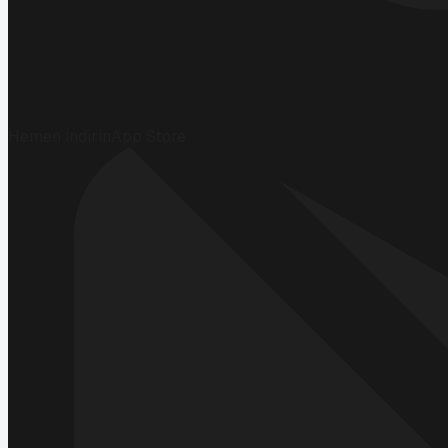
Hemen İndirin
App Store