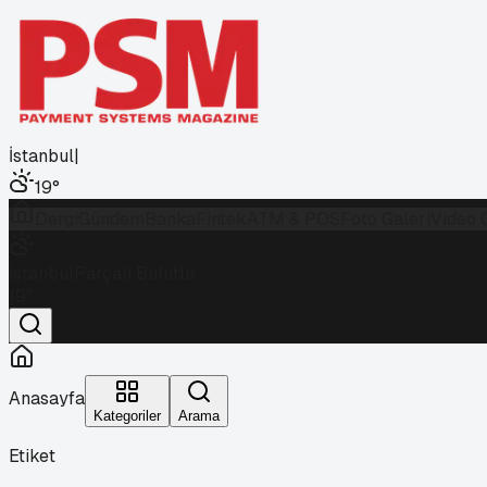
İstanbul
|
19
°
Dergi
Gündem
Banka
Fintek
ATM & POS
Foto Galeri
Video 
İstanbul
Parçalı Bulutlu
19
°
Anasayfa
Kategoriler
Arama
Etiket