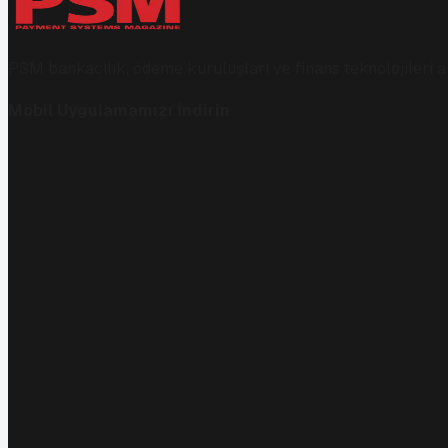
PSM bankacılık, ödeme kuruluşları ve finans teknolojileri al
Mobil Uygulamamızı İndirin