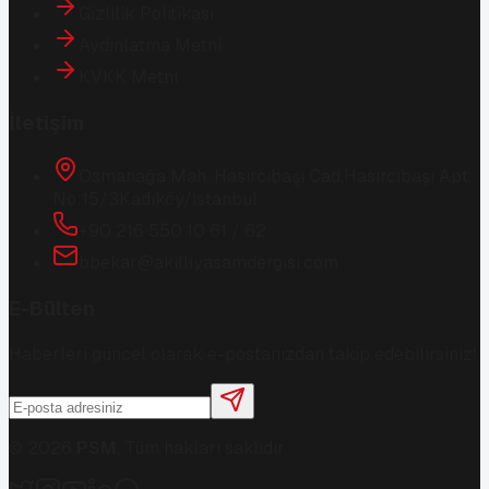
Gizlilik Politikası
Aydınlatma Metni
KVKK Metni
İletişim
Osmanağa Mah. Hasırcıbaşı Cad.
Hasırcıbaşı Apt.
No:15/3
Kadıköy/İstanbul
+90 216 550 10 61 / 62
bbekar@akilliyasamdergisi.com
E-Bülten
Haberleri güncel olarak e-postanızdan takip edebilirsiniz!
©
2026
PSM
. Tüm hakları saklıdır.