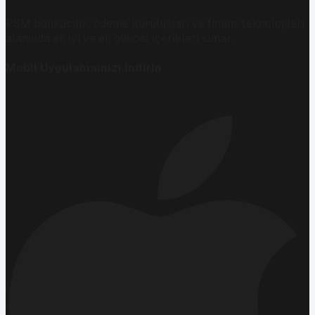
PSM bankacılık, ödeme kuruluşları ve finans teknolojileri
alanında en iyi ve en güncel içerikleri sunar.
Mobil Uygulamamızı İndirin