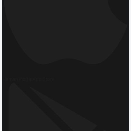
Hemen İndirin
App Store