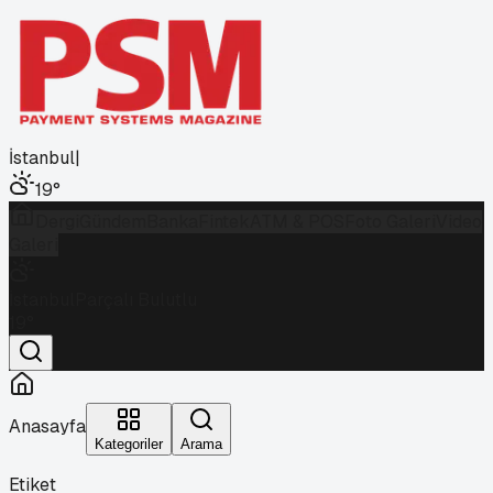
İstanbul
|
19
°
Dergi
Gündem
Banka
Fintek
ATM & POS
Foto Galeri
Video
Galeri
İstanbul
Parçalı Bulutlu
19
°
Anasayfa
Kategoriler
Arama
Etiket