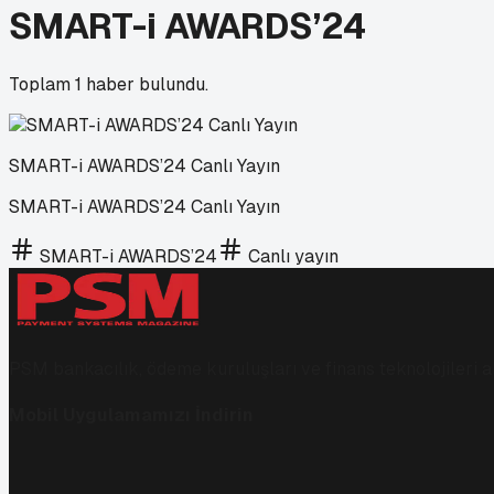
SMART-i AWARDS’24
Toplam
1
haber bulundu.
SMART-i AWARDS’24 Canlı Yayın
SMART-i AWARDS’24 Canlı Yayın
SMART-i AWARDS’24
Canlı yayın
PSM bankacılık, ödeme kuruluşları ve finans teknolojileri al
Mobil Uygulamamızı İndirin