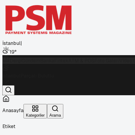
İstanbul
|
19
°
Dergi
Gündem
Banka
Fintek
ATM & POS
Foto Galeri
Video 
İstanbul
Parçalı Bulutlu
19
°
Anasayfa
Kategoriler
Arama
Etiket