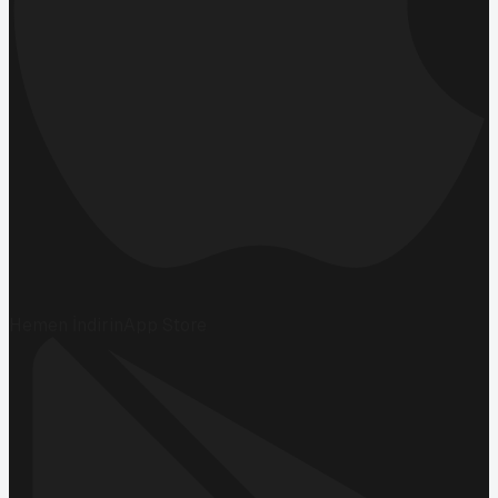
Hemen İndirin
App Store