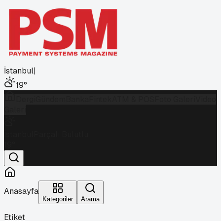
İstanbul
|
19
°
Dergi
Gündem
Banka
Fintek
ATM & POS
Foto Galeri
Video
Galeri
İstanbul
Parçalı Bulutlu
19
°
Anasayfa
Kategoriler
Arama
Etiket