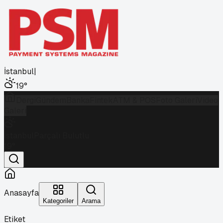
İstanbul
|
19
°
Dergi
Gündem
Banka
Fintek
ATM & POS
Foto Galeri
Video
Galeri
İstanbul
Parçalı Bulutlu
19
°
Anasayfa
Kategoriler
Arama
Etiket