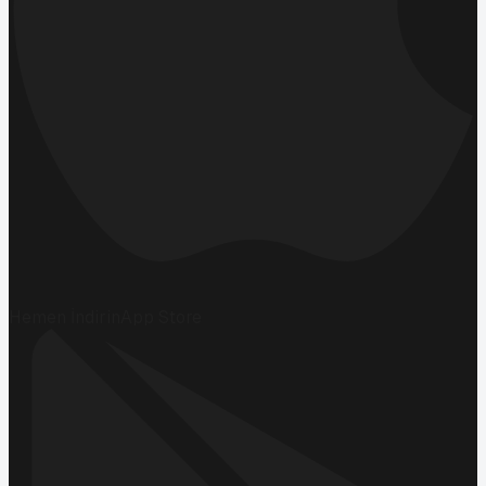
Hemen İndirin
App Store