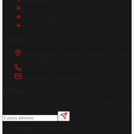
Hakkımızda
Gizlilik Politikası
Aydınlatma Metni
KVKK Metni
İletişim
Osmanağa Mah. Hasırcıbaşı Cad.
Hasırcıbaşı Apt.
No:15/3
Kadıköy/İstanbul
+90 216 550 10 61 / 62
bbekar@akilliyasamdergisi.com
E-Bülten
Haberleri güncel olarak e-postanızdan takip edebilirsiniz!
©
2026
PSM
. Tüm hakları saklıdır.