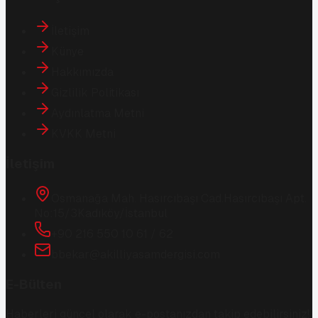
İletişim
Künye
Hakkımızda
Gizlilik Politikası
Aydınlatma Metni
KVKK Metni
İletişim
Osmanağa Mah. Hasırcıbaşı Cad.
Hasırcıbaşı Apt.
No:15/3
Kadıköy/İstanbul
+90 216 550 10 61 / 62
bbekar@akilliyasamdergisi.com
E-Bülten
Haberleri güncel olarak e-postanızdan takip edebilirsiniz!