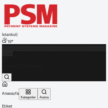
İstanbul
|
19
°
Dergi
Gündem
Banka
Fintek
ATM & POS
Foto Galeri
Video
Galeri
İstanbul
Parçalı Bulutlu
19
°
Anasayfa
Kategoriler
Arama
Etiket