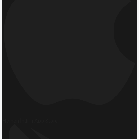
Hemen İndirin
App Store