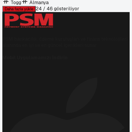
Togg
Almanya
24
/
46
gösteriliyor
Daha fazla yükle
PSM bankacılık, ödeme kuruluşları ve finans teknolojileri
alanında en iyi ve en güncel içerikleri sunar.
Mobil Uygulamamızı İndirin