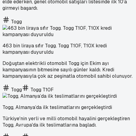
elde ederken, genel otomobil satışları listesinde ilk 10’a
girmeyi başardı.
Togg
463 bin liraya sıfır Togg. Togg T10F, T10X kredi
kampanyası duyuruldu
Doğuştan elektrikli otomobil Togg için Ekim ayı
kampanyasının bitmesine sayılı günler kaldı. Kredi
kampanyasıyla çok az peşinatla otomobil sahibi olunuyor.
Togg
Togg T10F
Togg, Almanya’da ilk teslimatlarını gerçekleştirdi
Türkiye'nin yerli ve milli otomobil hayalini gerçekleştiren
Togg, Avrupa'da ilk teslimatlarına başladı.