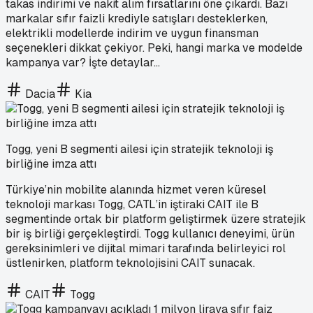
takas indirimi ve nakit alım fırsatlarını öne çıkardı. Bazı
markalar sıfır faizli krediyle satışları desteklerken,
elektrikli modellerde indirim ve uygun finansman
seçenekleri dikkat çekiyor. Peki, hangi marka ve modelde
kampanya var? İşte detaylar...
Dacia
Kia
Togg, yeni B segmenti ailesi için stratejik teknoloji iş
birliğine imza attı
Türkiye’nin mobilite alanında hizmet veren küresel
teknoloji markası Togg, CATL’in iştiraki CAIT ile B
segmentinde ortak bir platform geliştirmek üzere stratejik
bir iş birliği gerçekleştirdi. Togg kullanıcı deneyimi, ürün
gereksinimleri ve dijital mimari tarafında belirleyici rol
üstlenirken, platform teknolojisini CAIT sunacak.
CAIT
Togg