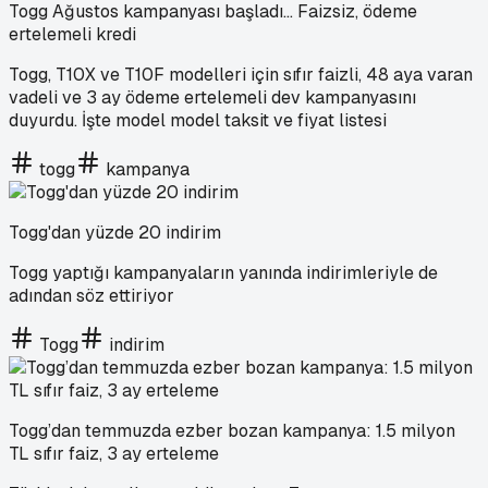
Togg Ağustos kampanyası başladı... Faizsiz, ödeme
ertelemeli kredi
Togg, T10X ve T10F modelleri için sıfır faizli, 48 aya varan
vadeli ve 3 ay ödeme ertelemeli dev kampanyasını
duyurdu. İşte model model taksit ve fiyat listesi
togg
kampanya
Togg'dan yüzde 20 indirim
Togg yaptığı kampanyaların yanında indirimleriyle de
adından söz ettiriyor
Togg
indirim
Togg’dan temmuzda ezber bozan kampanya: 1.5 milyon
TL sıfır faiz, 3 ay erteleme