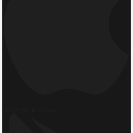
Hemen İndirin
App Store