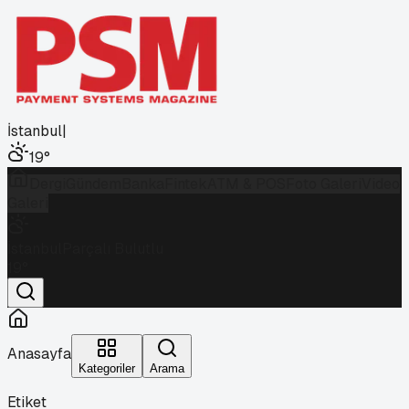
İstanbul
|
19
°
Dergi
Gündem
Banka
Fintek
ATM & POS
Foto Galeri
Video
Galeri
İstanbul
Parçalı Bulutlu
19
°
Anasayfa
Kategoriler
Arama
Etiket