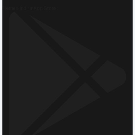
Hemen İndirin
App Store