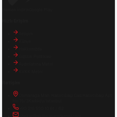
Hemen İndirin
Google Play
Hızlı Erişim
İletişim
Künye
Hakkımızda
Gizlilik Politikası
Aydınlatma Metni
KVKK Metni
İletişim
Osmanağa Mah. Hasırcıbaşı Cad.
Hasırcıbaşı Apt.
No:15/3
Kadıköy/İstanbul
+90 216 550 10 61 / 62
bbekar@akilliyasamdergisi.com