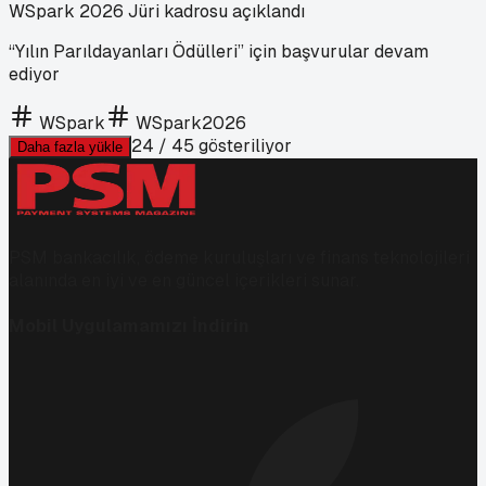
WSpark 2026 Jüri kadrosu açıklandı
“Yılın Parıldayanları Ödülleri” için başvurular devam
ediyor
WSpark
WSpark2026
24
/
45
gösteriliyor
Daha fazla yükle
PSM bankacılık, ödeme kuruluşları ve finans teknolojileri
alanında en iyi ve en güncel içerikleri sunar.
Mobil Uygulamamızı İndirin