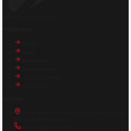
Hemen İndirin
Google Play
Hızlı Erişim
İletişim
Künye
Hakkımızda
Gizlilik Politikası
Aydınlatma Metni
KVKK Metni
İletişim
Osmanağa Mah. Hasırcıbaşı Cad.
Hasırcıbaşı Apt.
No:15/3
Kadıköy/İstanbul
+90 216 550 10 61 / 62