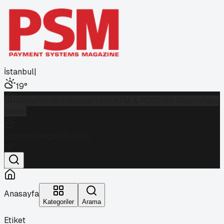
İstanbul
|
19
°
Dergi
Gündem
Banka
Fintek
ATM & POS
Foto Galeri
Video
Galeri
İstanbul
Parçalı Bulutlu
19
°
Anasayfa
Kategoriler
Arama
Etiket