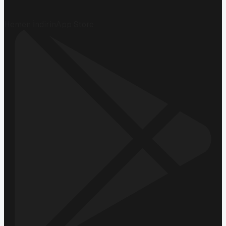
Hemen İndirin
App Store