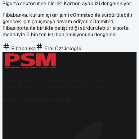
Sigorta sektöründe bir ilk: Karbon ayak izi dengeleniyor
Fibabanka, kurum içi girişimi c0mmited ile sürdürülebilir
gelecek için çalışmaya devam ediyor. cOmmited,
Fibasigorta ile birlikte geliştirdiği sürdürülebilir sigorta
modeliyle 5 bin ton karbon emisyonunu dengeledi.
Fibabanka
Erol Öztürkoğlu
PSM bankacılık, ödeme kuruluşları ve finans teknolojileri
alanında en iyi ve en güncel içerikleri sunar.
Mobil Uygulamamızı İndirin