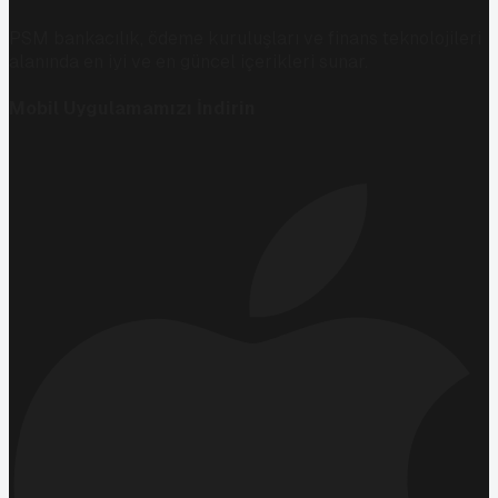
PSM bankacılık, ödeme kuruluşları ve finans teknolojileri
alanında en iyi ve en güncel içerikleri sunar.
Mobil Uygulamamızı İndirin