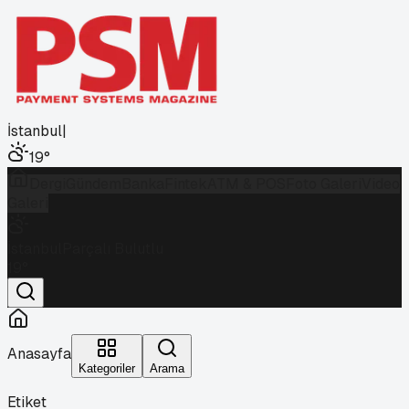
İstanbul
|
19
°
Dergi
Gündem
Banka
Fintek
ATM & POS
Foto Galeri
Video
Galeri
İstanbul
Parçalı Bulutlu
19
°
Anasayfa
Kategoriler
Arama
Etiket