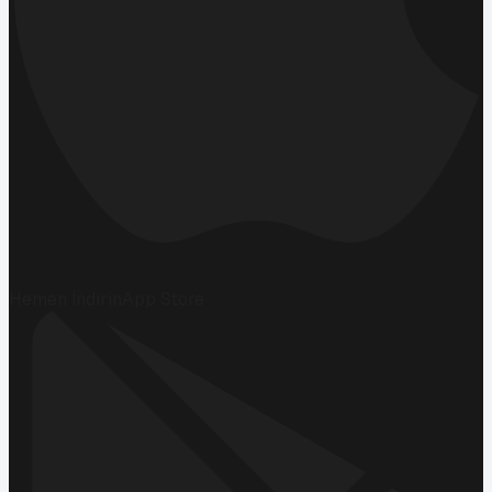
Hemen İndirin
App Store