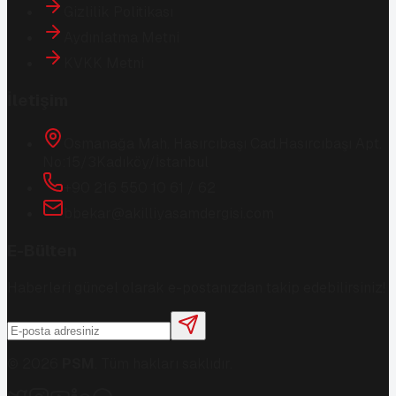
Gizlilik Politikası
Aydınlatma Metni
KVKK Metni
İletişim
Osmanağa Mah. Hasırcıbaşı Cad.
Hasırcıbaşı Apt.
No:15/3
Kadıköy/İstanbul
+90 216 550 10 61 / 62
bbekar@akilliyasamdergisi.com
E-Bülten
Haberleri güncel olarak e-postanızdan takip edebilirsiniz!
©
2026
PSM
. Tüm hakları saklıdır.