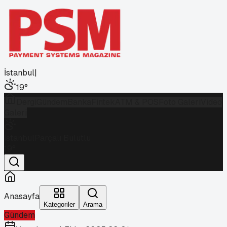
İstanbul
|
19
°
Dergi
Gündem
Banka
Fintek
ATM & POS
Foto Galeri
Video
Galeri
İstanbul
Parçalı Bulutlu
19
°
Anasayfa
Kategoriler
Arama
Gündem