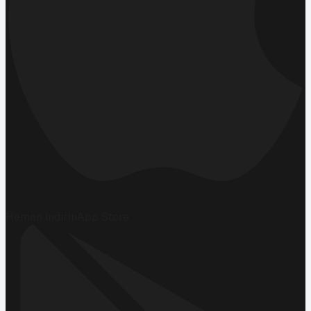
Hemen İndirin
App Store