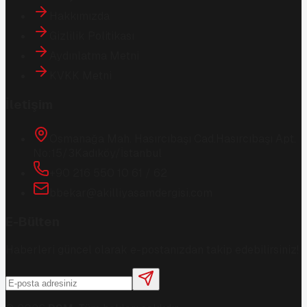
Hakkımızda
Gizlilik Politikası
Aydınlatma Metni
KVKK Metni
İletişim
Osmanağa Mah. Hasırcıbaşı Cad.
Hasırcıbaşı Apt.
No:15/3
Kadıköy/İstanbul
+90 216 550 10 61 / 62
bbekar@akilliyasamdergisi.com
E-Bülten
Haberleri güncel olarak e-postanızdan takip edebilirsiniz!