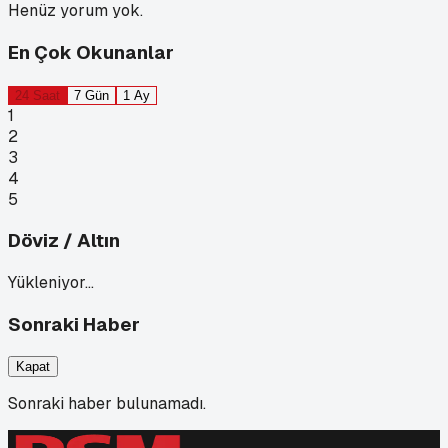
Henüz yorum yok.
En Çok Okunanlar
24 Saat
7 Gün
1 Ay
1
2
3
4
5
Döviz / Altın
Yükleniyor…
Sonraki Haber
Kapat
Sonraki haber bulunamadı.