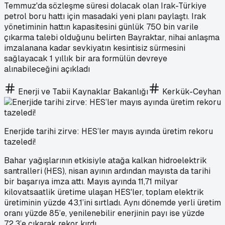
Temmuz'da sözleşme süresi dolacak olan Irak-Türkiye
petrol boru hattı için masadaki yeni planı paylaştı. Irak
yönetiminin hattın kapasitesini günlük 750 bin varile
çıkarma talebi olduğunu belirten Bayraktar, nihai anlaşma
imzalanana kadar sevkiyatın kesintisiz sürmesini
sağlayacak 1 yıllık bir ara formülün devreye
alınabileceğini açıkladı
Enerji ve Tabii Kaynaklar Bakanlığı
Kerkük-Ceyhan
Enerjide tarihi zirve: HES’ler mayıs ayında üretim rekoru
tazeledi!
Bahar yağışlarının etkisiyle atağa kalkan hidroelektrik
santralleri (HES), nisan ayının ardından mayısta da tarihi
bir başarıya imza attı. Mayıs ayında 11,71 milyar
kilovatsaatlik üretime ulaşan HES'ler, toplam elektrik
üretiminin yüzde 43,1’ini sırtladı. Aynı dönemde yerli üretim
oranı yüzde 85’e, yenilenebilir enerjinin payı ise yüzde
72,3’e çıkarak rekor kırdı