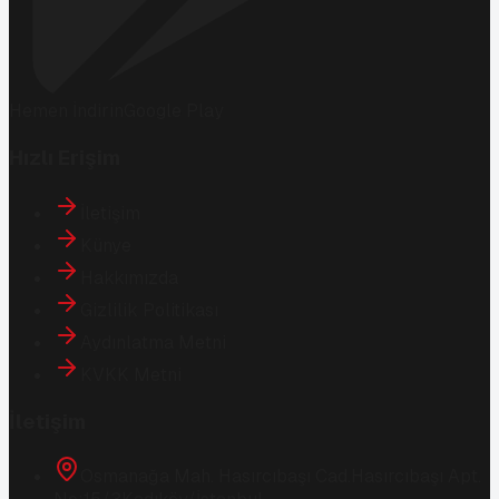
Hemen İndirin
Google Play
Hızlı Erişim
İletişim
Künye
Hakkımızda
Gizlilik Politikası
Aydınlatma Metni
KVKK Metni
İletişim
Osmanağa Mah. Hasırcıbaşı Cad.
Hasırcıbaşı Apt.