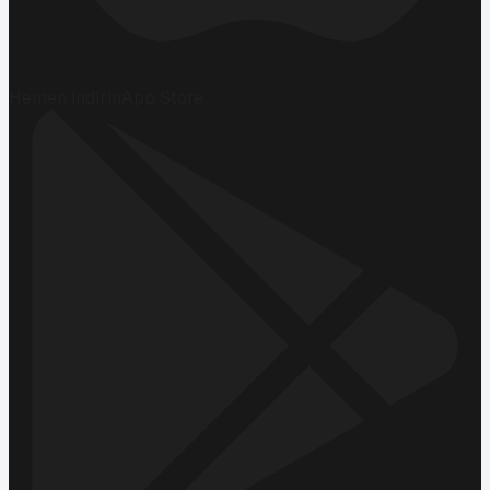
Hemen İndirin
App Store