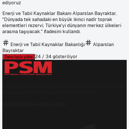
ediyoruz
Enerji ve Tabii Kaynaklar Bakanı Alparslan Bayraktar,
"Dünyada tek sahadaki en büyük ikinci nadir toprak
elementleri rezervi, Türkiye'yi dünyanın merkez ülkeleri
arasına taşıyacak." ifadesini kullandı.
Enerji ve Tabii Kaynaklar Bakanlığı
Alparslan
Bayraktar
24
/
34
gösteriliyor
Daha fazla yükle
PSM bankacılık, ödeme kuruluşları ve finans teknolojileri
alanında en iyi ve en güncel içerikleri sunar.
Mobil Uygulamamızı İndirin