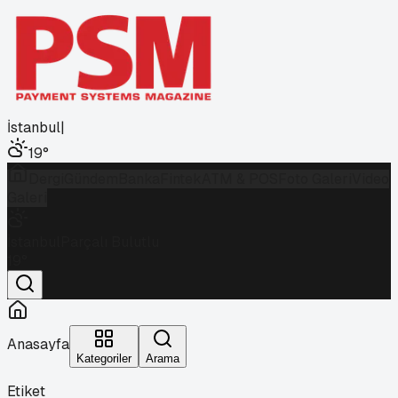
İstanbul
|
19
°
Dergi
Gündem
Banka
Fintek
ATM & POS
Foto Galeri
Video
Galeri
İstanbul
Parçalı Bulutlu
19
°
Anasayfa
Kategoriler
Arama
Etiket