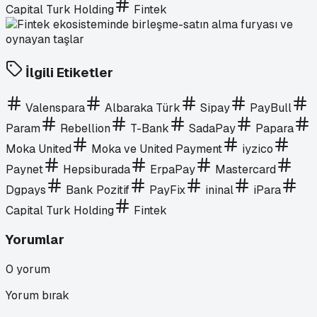
Capital Turk Holding
Fintek
İlgili Etiketler
Valenspara
Albaraka Türk
Sipay
PayBull
Param
Rebellion
T-Bank
SadaPay
Papara
Moka United
Moka ve United Payment
iyzico
Paynet
Hepsiburada
ErpaPay
Mastercard
Dgpays
Bank Pozitif
PayFix
ininal
iPara
Capital Turk Holding
Fintek
Yorumlar
0
yorum
Yorum bırak