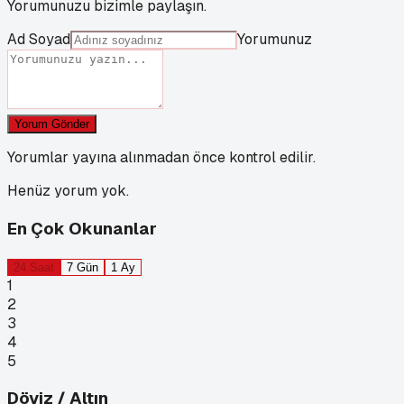
Yorumunuzu bizimle paylaşın.
Ad Soyad
Yorumunuz
Yorum Gönder
Yorumlar yayına alınmadan önce kontrol edilir.
Henüz yorum yok.
En Çok Okunanlar
24 Saat
7 Gün
1 Ay
1
2
3
4
5
Döviz / Altın