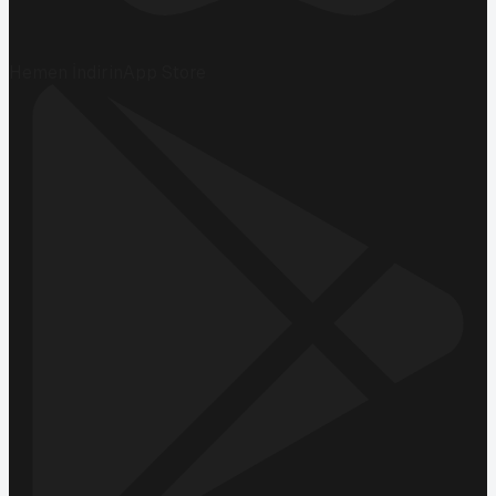
Hemen İndirin
App Store