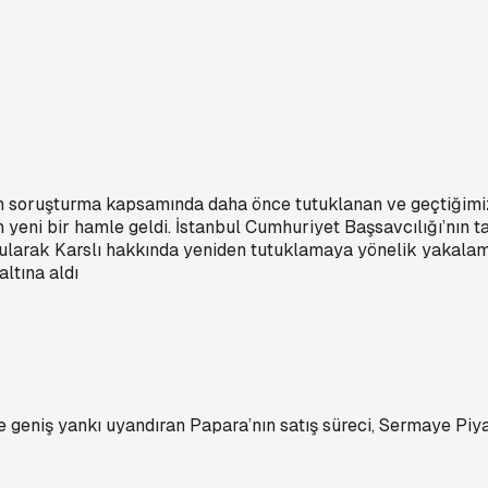
en soruşturma kapsamında daha önce tutuklanan ve geçtiğimiz g
ni bir hamle geldi. İstanbul Cumhuriyet Başsavcılığı’nın tahl
ı bularak Karslı hakkında yeniden tutuklamaya yönelik yakala
ltına aldı
 geniş yankı uyandıran Papara’nın satış süreci, Sermaye Piy