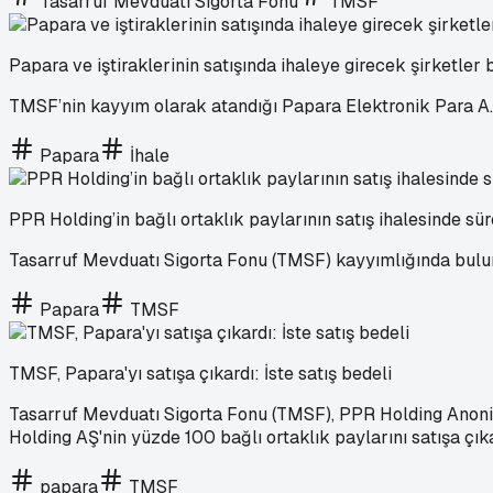
Tasarruf Mevduatı Sigorta Fonu
TMSF
Papara ve iştiraklerinin satışında ihaleye girecek şirketler b
TMSF’nin kayyım olarak atandığı Papara Elektronik Para A.Ş. 
Papara
İhale
PPR Holding’in bağlı ortaklık paylarının satış ihalesinde sür
Tasarruf Mevduatı Sigorta Fonu (TMSF) kayyımlığında bulunan
Papara
TMSF
TMSF, Papara'yı satışa çıkardı: İste satış bedeli
Tasarruf Mevduatı Sigorta Fonu (TMSF), PPR Holding Anonim Ş
Holding AŞ'nin yüzde 100 bağlı ortaklık paylarını satışa çıka
papara
TMSF