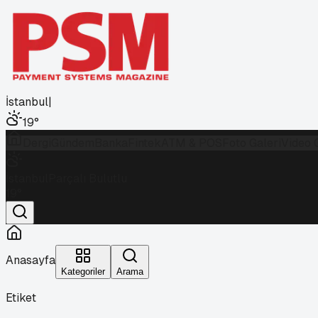
İstanbul
|
19
°
Dergi
Gündem
Banka
Fintek
ATM & POS
Foto Galeri
Video 
İstanbul
Parçalı Bulutlu
19
°
Anasayfa
Kategoriler
Arama
Etiket