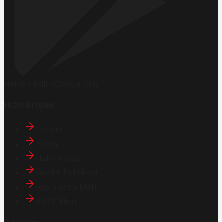
Hemen İndirin
Google Play
Hızlı Erişim
İletişim
Künye
Hakkımızda
Gizlilik Politikası
Aydınlatma Metni
KVKK Metni