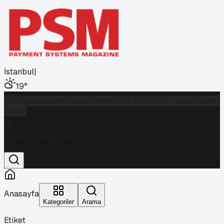
İstanbul
|
19
°
Dergi
Gündem
Banka
Fintek
ATM & POS
Foto Galeri
Video
Galeri
İstanbul
Parçalı Bulutlu
19
°
Anasayfa
Kategoriler
Arama
Etiket