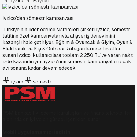
iyzico
Paynet
iyzico’dan sömestr kampanyası
Türkiye’nin lider ödeme sistemleri şirketi iyzico, sömestr
tatiline özel kampanyalarıyla alışveriş deneyimini
kazançlı hale getiriyor. Eğitim & Oyuncak & Giyim, Oyun &
Elektronik ve Kış & Outdoor kategorilerinde fırsatlar
sunan iyzico, kullanıcılara toplam 2.250 TL’ye varan nakit
iade kazandırıyor. iyzico’nun sömestr kampanyaları ocak
ayı sonuna kadar devam edecek.
iyzico
sömestr
PSM bankacılık, ödeme kuruluşları ve finans teknolojileri
alanında en iyi ve en güncel içerikleri sunar.
Mobil Uygulamamızı İndirin