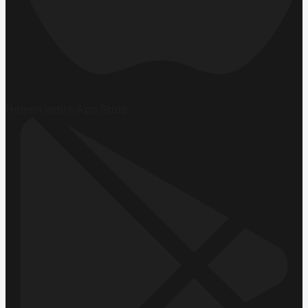
Hemen İndirin
App Store