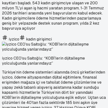
kayıtları başladı. 543 kadın girişimciye ulaşan ve 200
milyon TL'yi aşan iş hacmi yaratan program, 1-31 Temmuz
2026 tarihleri arasında yeni başvurularını kabul edecek.
Kadın girişimcilere ödeme hizmetlerinden pazarlamaya
geniş bir yelpazede destek sunan program, yılda 2 kez
başvuruya açılıyor
iyzico
kadın girişimci
iyzico CEO’su Saitoğlu: “KOBİ’lerin dijitalleşme
yolculuğunda yanlarındayız”
Türkiye’nin ödeme sistemleri alanında öncü şirketlerinden
iyzico, ödeme altyapısından dijital eğitimlere, finansal
erişimden mağaza içi ve tahsilat ödeme çözümlerine ve
yapay zekâ tabanlı alışveriş asistanına kadar sunduğu
kapsamlı hizmetlerle Türkiye’nin dört bir yanındaki
KOBİ’lerin dijitalleşme yolculuğuna eşlik ediyor. Uçtan uca
çözümleri ile 40’tan fazla sektörde 185 bini aşkın üye
işyerine hizmet veren iyzico, 27 Haziran Dünya KOBİ