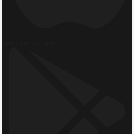
Hemen İndirin
App Store