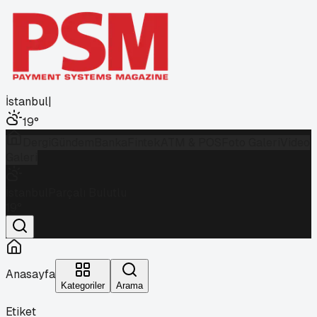
İstanbul
|
19
°
Dergi
Gündem
Banka
Fintek
ATM & POS
Foto Galeri
Video
Galeri
İstanbul
Parçalı Bulutlu
19
°
Anasayfa
Kategoriler
Arama
Etiket