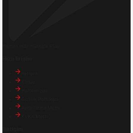
Hemen İndirin
Google Play
Hızlı Erişim
İletişim
Künye
Hakkımızda
Gizlilik Politikası
Aydınlatma Metni
KVKK Metni
İletişim