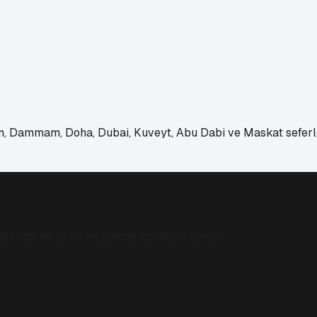
, Dammam, Doha, Dubai, Kuveyt, Abu Dabi ve Maskat seferleri
anında en iyi ve en güncel içerikleri sunar.