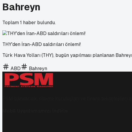
Bahreyn
Toplam
1
haber bulundu.
THY'den İran-ABD saldırıları önlemi!
Türk Hava Yolları (THY), bugün yapılması planlanan Bahreyn
ABD
Bahreyn
PSM bankacılık, ödeme kuruluşları ve finans teknolojileri al
Mobil Uygulamamızı İndirin