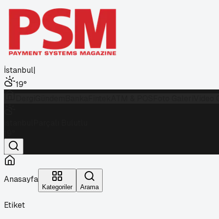
İstanbul
|
19
°
Dergi
Gündem
Banka
Fintek
ATM & POS
Foto Galeri
Video 
İstanbul
Parçalı Bulutlu
19
°
Anasayfa
Kategoriler
Arama
Etiket