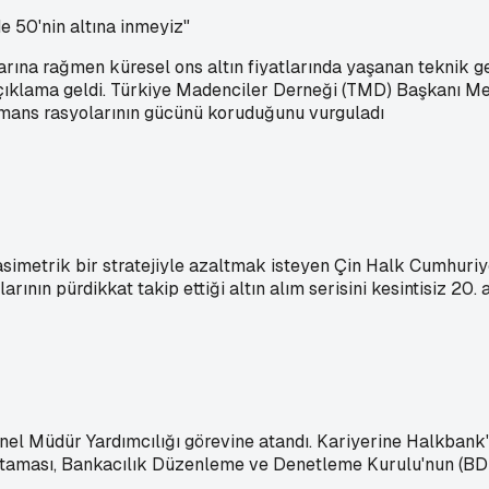
e 50'nin altına inmeyiz"
rına rağmen küresel ons altın fiyatlarında yaşanan teknik ger
 açıklama geldi. Türkiye Madenciler Derneği (TMD) Başkanı Me
ormans rasyolarının gücünü koruduğunu vurguladı
asimetrik bir stratejiyle azaltmak isteyen Çin Halk Cumhuriy
ının pürdikkat takip ettiği altın alım serisini kesintisiz 20. 
el Müdür Yardımcılığı görevine atandı. Kariyerine Halkbank't
 ataması, Bankacılık Düzenleme ve Denetleme Kurulu'nun (BD