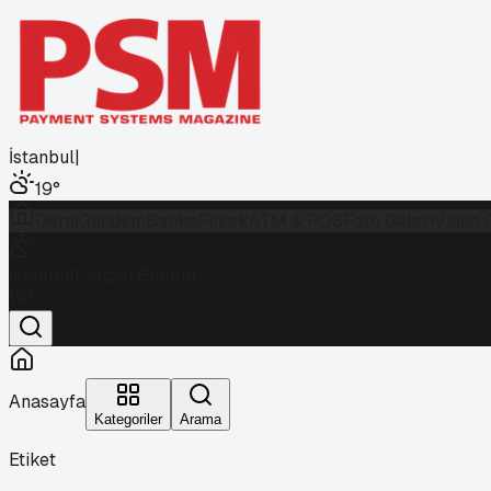
İstanbul
|
19
°
Dergi
Gündem
Banka
Fintek
ATM & POS
Foto Galeri
Video 
İstanbul
Parçalı Bulutlu
19
°
Anasayfa
Kategoriler
Arama
Etiket