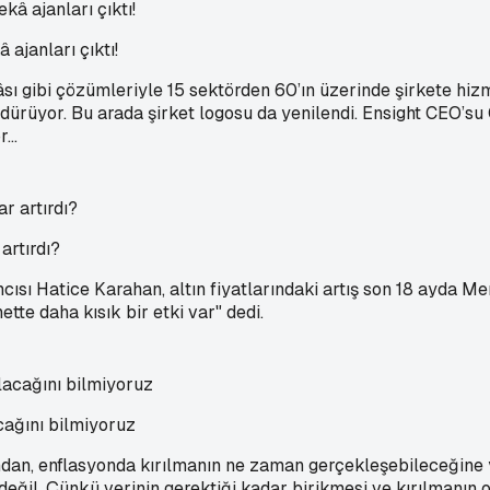
 ajanları çıktı!
kâsı gibi çözümleriyle 15 sektörden 60’ın üzerinde şirkete hi
ürdürüyor. Bu arada şirket logosu da yenilendi. Ensight CEO’su
...
artırdı?
 Hatice Karahan, altın fiyatlarındaki artış son 18 ayda Mer
tte daha kısık bir etki var" dedi.
ağını bilmiyoruz
dan, enflasyonda kırılmanın ne zaman gerçekleşebileceğine
eğil. Çünkü verinin gerektiği kadar birikmesi ve kırılmanın