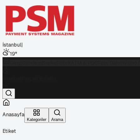
İstanbul
|
19
°
Dergi
Gündem
Banka
Fintek
ATM & POS
Foto Galeri
Video 
İstanbul
Parçalı Bulutlu
19
°
Anasayfa
Kategoriler
Arama
Etiket