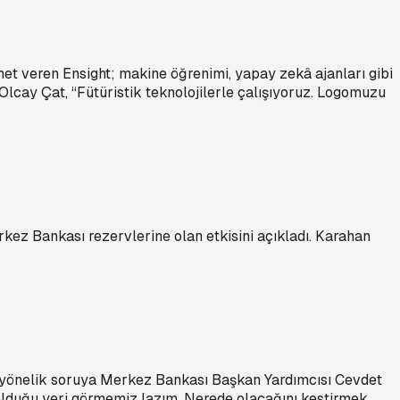
zmet veren Ensight; makine öğrenimi, yapay zekâ ajanları gibi
 Olcay Çat, “Fütüristik teknolojilerle çalışıyoruz. Logomuzu
kez Bankası rezervlerine olan etkisini açıkladı. Karahan
 yönelik soruya Merkez Bankası Başkan Yardımcısı Cevdet
 olduğu yeri görmemiz lazım. Nerede olacağını kestirmek