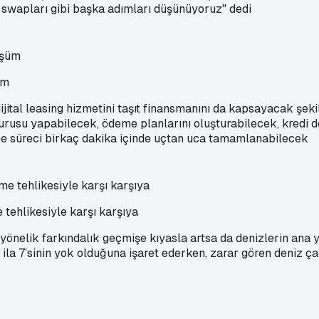
ın swapları gibi başka adımları düşünüyoruz" dedi
üm
ital leasing hizmetini taşıt finansmanını da kapsayacak şekil
vurusu yapabilecek, ödeme planlarını oluşturabilecek, kredi
me süreci birkaç dakika içinde uçtan uca tamamlanabilecek
 tehlikesiyle karşı karşıya
 yönelik farkındalık geçmişe kıyasla artsa da denizlerin ana y
 ila 7’sinin yok olduğuna işaret ederken, zarar gören deniz ç