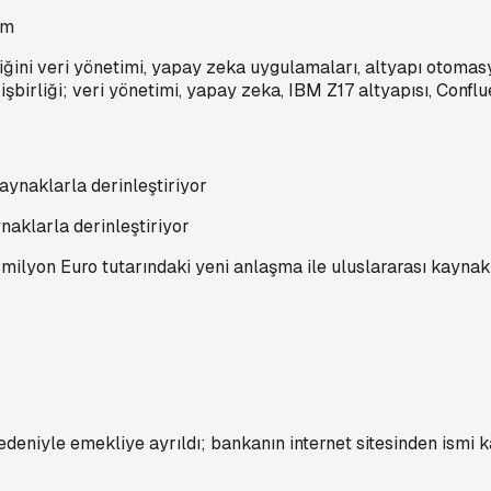
ım
rliğini veri yönetimi, yapay zeka uygulamaları, altyapı otom
şbirliği; veri yönetimi, yapay zeka, IBM Z17 altyapısı, Conf
naklarla derinleştiriyor
ilyon Euro tutarındaki yeni anlaşma ile uluslararası kaynakl
iyle emekliye ayrıldı; bankanın internet sitesinden ismi ka