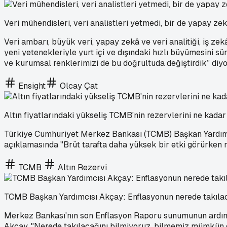
Veri mühendisleri, veri analistleri yetmedi, bir de yapay zekâ
Veri ambarı, büyük veri, yapay zekâ ve veri analitiği, iş ze
yeni yetenekleriyle yurt içi ve dışındaki hızlı büyümesini s
ve kurumsal renklerimizi de bu doğrultuda değiştirdik” diyor
Ensight
Olcay Çat
Altın fiyatlarındaki yükseliş TCMB'nin rezervlerini ne kadar 
Türkiye Cumhuriyet Merkez Bankası (TCMB) Başkan Yardımcısı
açıklamasında "Brüt tarafta daha yüksek bir etki görürken ne
TCMB
Altın Rezervi
TCMB Başkan Yardımcısı Akçay: Enflasyonun nerede takılac
Merkez Bankası'nın son Enflasyon Raporu sunumunun ardın
Akçay, "Nerede takılacağını bilmiyoruz, bilmemiz mümkün d