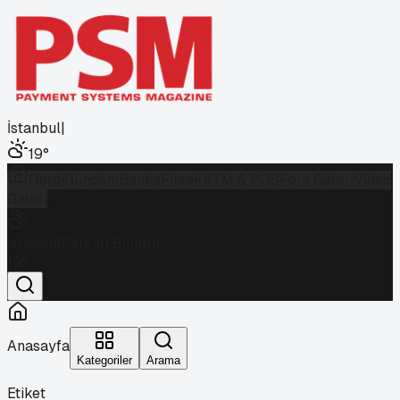
İstanbul
|
19
°
Dergi
Gündem
Banka
Fintek
ATM & POS
Foto Galeri
Video
Galeri
İstanbul
Parçalı Bulutlu
19
°
Anasayfa
Kategoriler
Arama
Etiket