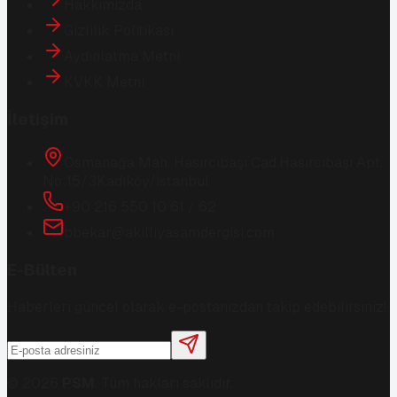
Hakkımızda
Gizlilik Politikası
Aydınlatma Metni
KVKK Metni
İletişim
Osmanağa Mah. Hasırcıbaşı Cad.
Hasırcıbaşı Apt.
No:15/3
Kadıköy/İstanbul
+90 216 550 10 61 / 62
bbekar@akilliyasamdergisi.com
E-Bülten
Haberleri güncel olarak e-postanızdan takip edebilirsiniz!
©
2026
PSM
. Tüm hakları saklıdır.