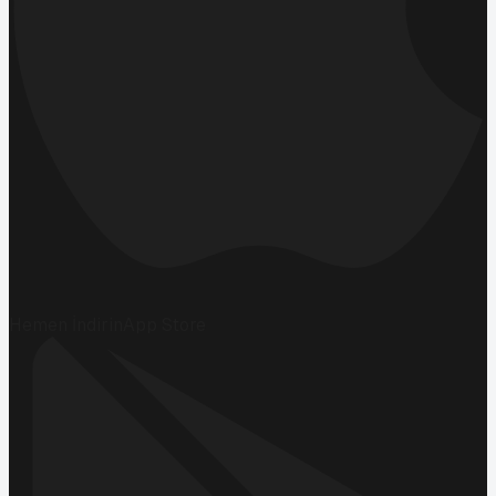
Hemen İndirin
App Store