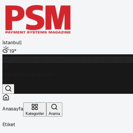
İstanbul
|
19
°
Dergi
Gündem
Banka
Fintek
ATM & POS
Foto Galeri
Video 
İstanbul
Parçalı Bulutlu
19
°
Anasayfa
Kategoriler
Arama
Etiket