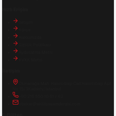
Hızlı Erişim
İletişim
Künye
Hakkımızda
Gizlilik Politikası
Aydınlatma Metni
KVKK Metni
İletişim
Osmanağa Mah. Hasırcıbaşı Cad.
Hasırcıbaşı Apt.
No:15/3
Kadıköy/İstanbul
+90 216 550 10 61 / 62
bbekar@akilliyasamdergisi.com
E-Bülten