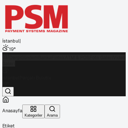
İstanbul
|
19
°
Dergi
Gündem
Banka
Fintek
ATM & POS
Foto Galeri
Video
Galeri
İstanbul
Parçalı Bulutlu
19
°
Anasayfa
Kategoriler
Arama
Etiket