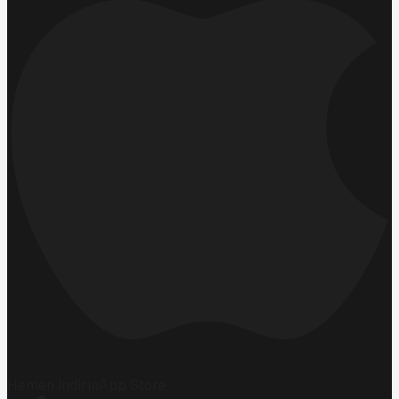
Hemen İndirin
App Store